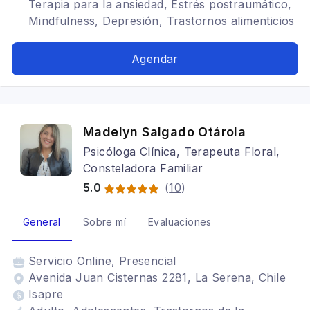
Terapia para la ansiedad, Estrés postraumático,
Mindfulness, Depresión, Trastornos alimenticios
TCA, Terapia de pareja, Bipolaridad, TDAH,
Arteterapia
Agendar
Madelyn Salgado Otárola
Psicóloga Clínica, Terapeuta Floral,
Consteladora Familiar
5.0
(
10
)
General
Sobre mí
Evaluaciones
Servicio
Online, Presencial
Avenida Juan Cisternas 2281, La Serena, Chile
Isapre