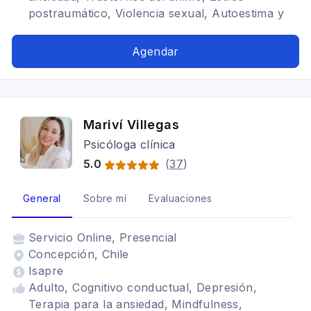
postraumático, Violencia sexual, Autoestima y
autoconcepto, TOC (Trastorno obsesivo
compulsivo), TDAH, Trastornos alimenticios
Agendar
TCA, Regulación emocional, Adicciones (a
evaluar)
Mariví Villegas
Psicóloga clínica
5.0
(
37
)
General
Sobre mí
Evaluaciones
Servicio
Online, Presencial
Concepción, Chile
Isapre
Adulto, Cognitivo conductual, Depresión,
Terapia para la ansiedad, Mindfulness,