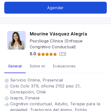
pareja, Cognitivo conductual, Trastornos
alimenticios TCA, Terapia para la ansiedad
Agendar
Mourine Vásquez Alegría
Psicóloga Clínica (Enfoque
Congnitivo Conductual)
5.0
(
71
)
General
Sobre mí
Evaluaciones
Servicio
Online, Presencial
Colo Colo 379, oficina 2102 piso 21,
Concepción, Chile
Isapre, Fonasa
Cognitivo conductual, Adulto, Terapia para la
ansiedad, Trastornos del ánimo, Estrés