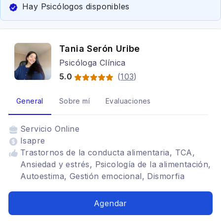
Hay Psicólogos disponibles
Tania Serón Uribe
Psicóloga Clínica
5.0
(
103
)
General
Sobre mí
Evaluaciones
Servicio
Online
Isapre
Trastornos de la conducta alimentaria, TCA,
Ansiedad y estrés, Psicología de la alimentación,
Autoestima, Gestión emocional, Dismorfia
corporal, Hábitos de autocuidado, Dificultades
en relaciones interpersonales, Terapia adultos,
Agendar
Pensamientos intrusivos y autocrítica,