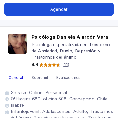
Estrés postraumático, TDAH, Mindfulness,
Neurofeedback, Trastornos alimenticios TCA,
Agendar
Adicciones, Bipolaridad
Psicóloga Daniela Alarcón Vera
Psicóloga especializada en Trastorno
de Ansiedad, Duelo, Depresión y
Trastornos del ánimo
4.6
(
11
)
General
Sobre mí
Evaluaciones
Servicio
Online, Presencial
O'Higgins 680, oficina 508, Concepción, Chile
Isapre
Infantojuvenil, Adolescentes, Adulto, Trastornos
del ánimo, Terapia para la ansiedad, Trastornos