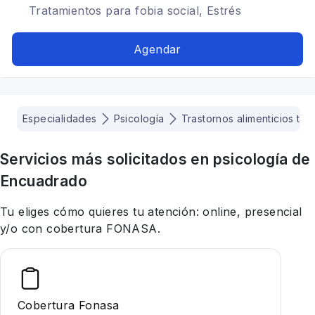
Tratamientos para fobia social, Estrés
postraumático, Mindfulness, Trastornos de la
personalidad, Trastornos alimenticios TCA,
Agendar
Bipolaridad, Cognitivo conductual
Especialidades
Psicología
Trastornos alimenticios tca
Servicios más solicitados en
psicología
de
Encuadrado
Tu eliges cómo quieres tu atención: online, presencial
y/o con cobertura FONASA.
Cobertura Fonasa