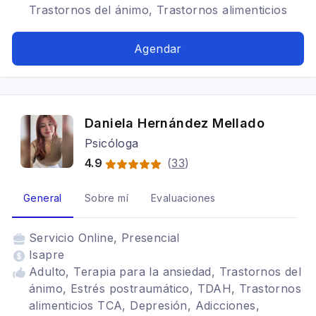
Trastornos del ánimo, Trastornos alimenticios
TCA, Trastornos de la personalidad,
Tratamientos para fobia social, duelo,
Agendar
autorregulación emocional
Daniela Hernández Mellado
Psicóloga
4.9
(
33
)
General
Sobre mí
Evaluaciones
Servicio
Online, Presencial
Isapre
Adulto, Terapia para la ansiedad, Trastornos del
ánimo, Estrés postraumático, TDAH, Trastornos
alimenticios TCA, Depresión, Adicciones,