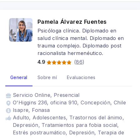
Trastornos alimenticios TCA, Adulto, Cognitivo
conductual, Terapia para la ansiedad
Pamela Álvarez Fuentes
Psicóloga clínica. Diplomado en
salud clínica mental. Diplomado en
trauma complejo. Diplomado post
racionalista hermenéutico.
4.9
(
86
)
General
Sobre mí
Evaluaciones
Servicio
Online, Presencial
O'Higgins 236, oficina 910, Concepción, Chile
Isapre, Fonasa
Adulto, Adolescentes, Trastornos del ánimo,
Depresión, Tratamientos para fobia social,
Estrés postraumático, Depresión, Terapia de