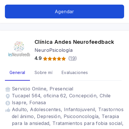
Tratamientos para fobia social, Bipolaridad,
Trastornos de la personalidad, Mindfulness,
Agendar
Cognitivo conductual, Adolescentes
Clínica Andes Neurofeedback
NeuroPsicología
4.9
(
19
)
General
Sobre mí
Evaluaciones
Servicio
Online, Presencial
Tucapel 564, oficina 62, Concepción, Chile
Isapre, Fonasa
Adulto, Adolescentes, Infantojuvenil, Trastornos
del ánimo, Depresión, Psicooncología, Terapia
para la ansiedad, Tratamientos para fobia social,