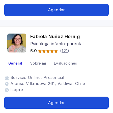
terapia vincular, psicopatología del apego,
crianza temprana
Agendar
Fabiola Nuñez Hornig
Psicóloga infanto-parental
5.0
(
121
)
General
Sobre mí
Evaluaciones
Servicio
Online, Presencial
Alonso Villanueva 261, Valdivia, Chile
Isapre
Agendar