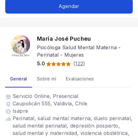
relacionales, Regulación emocional, Duelo,
Agendar
Autocuidado, Violencia de género
María José Pucheu
Psicóloga Salud Mental Materna -
Perinatal - Mujeres
5.0
(
122
)
General
Sobre mí
Evaluaciones
Servicio
Online, Presencial
Caupolicán 555, Valdivia, Chile
Isapre
Perinatal, salud mental materna, duelo perinatal,
salud mental perinatal, depresión posparto,
salud mental y maternidad, violencia obstétrica,