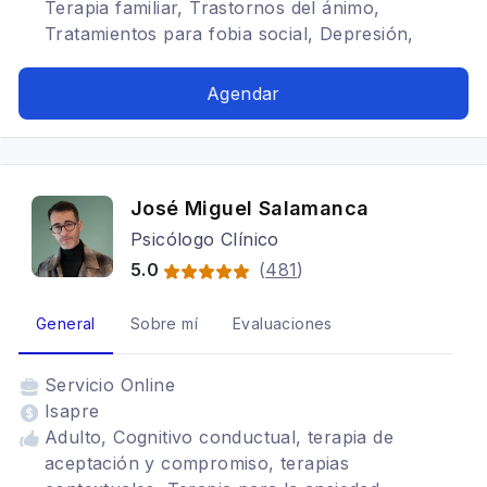
Terapia familiar, Trastornos del ánimo,
Tratamientos para fobia social, Depresión,
Terapia de pareja, Cognitivo conductual, TDAH,
Bipolaridad, Terapia para la ansiedad
Agendar
José Miguel Salamanca
Psicólogo Clínico
5.0
(
481
)
General
Sobre mí
Evaluaciones
Servicio
Online
Isapre
Adulto, Cognitivo conductual, terapia de
aceptación y compromiso, terapias