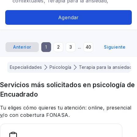
contextuales, Terapia para la ansiedad,
Depresión, Trastornos del ánimo, Mindfulness,
TDAH, Estrés postraumático, Tratamientos para
Agendar
fobia social
Anterior
1
2
3
...
40
Siguiente
Especialidades
Psicología
Terapia para la ansiedad
Servicios más solicitados en
psicología
de
Encuadrado
Tu eliges cómo quieres tu atención: online, presencial
y/o con cobertura FONASA.