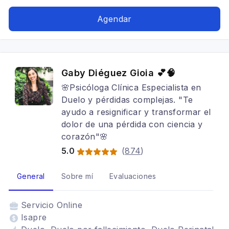
Adolescentes, Tratamientos para fobia social
Agendar
Gaby Diéguez Gioia 💕🧠
🌸Psicóloga Clínica Especialista en
Duelo y pérdidas complejas. "Te
ayudo a resignificar y transformar el
dolor de una pérdida con ciencia y
corazón"🌸
5.0
(
874
)
General
Sobre mí
Evaluaciones
Servicio
Online
Isapre