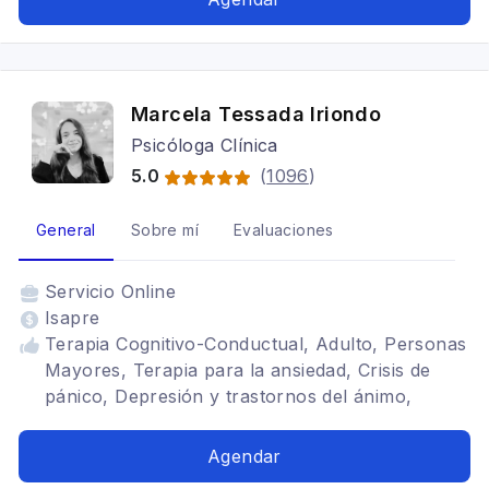
Marcela Tessada Iriondo
Psicóloga Clínica
5.0
(
1096
)
General
Sobre mí
Evaluaciones
Servicio
Online
Isapre
Terapia Cognitivo-Conductual, Adulto, Personas
Mayores, Terapia para la ansiedad, Crisis de
pánico, Depresión y trastornos del ánimo,
Estrés y burnout, Regulación emocional,
Autoestima, Límites, Duelo, Duelo migratorio,
Agendar
Ansiedad social, Trastorno de estrés