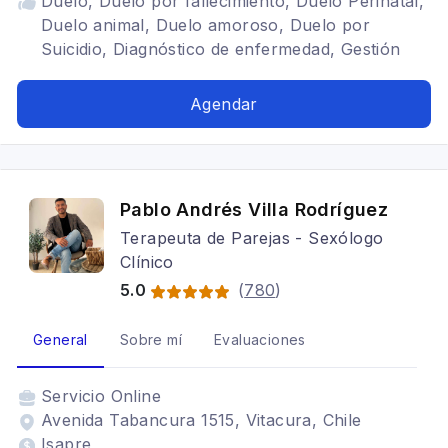
Duelo, Duelo por fallecimiento, Duelo Perinatal,
Duelo animal, Duelo amoroso, Duelo por
Suicidio, Diagnóstico de enfermedad, Gestión
emocional, Estrés crónico, Neurociencias,
Duelo por abandono, Duelo Migratorio,
Agendar
Psicooncología, Terapia de pareja, Arteterapia,
Perinatal, Adulto, Adolescentes, Trastornos del
ánimo, Depresión, Estrés postraumático,
Terapia para la ansiedad, Terapia familiar,
Pablo Andrés Villa Rodríguez
Cognitivo conductual
Terapeuta de Parejas - Sexólogo
Clínico
5.0
(
780
)
General
Sobre mí
Evaluaciones
Servicio
Online
Avenida Tabancura 1515, Vitacura, Chile
Isapre