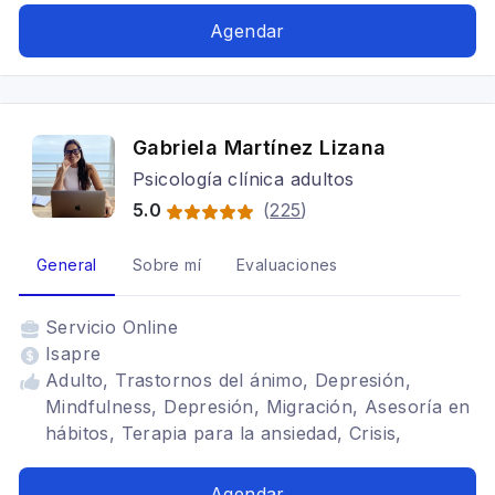
Tratamientos para fobia social, Bipolaridad,
Agendar
Trastorno Obsesivo Compulsivo
Gabriela Martínez Lizana
Psicología clínica adultos
5.0
(
225
)
General
Sobre mí
Evaluaciones
Servicio
Online
Isapre
Adulto, Trastornos del ánimo, Depresión,
Mindfulness, Depresión, Migración, Asesoría en
hábitos, Terapia para la ansiedad, Crisis,
Trastorno de adaptación, Terapia para
migrantes, Duelo migratorio
Agendar