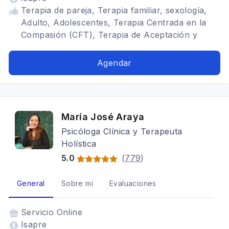
Terapia de pareja, Terapia familiar, sexología,
Adulto, Adolescentes, Terapia Centrada en la
Compasión (CFT), Terapia de Aceptación y
Compromiso (ACT), Trastornos del ánimo,
Depresión, Tratamientos para fobia social,
Agendar
Adicciones, Cognitivo conductual,
Psicooncología, Terapia para la ansiedad,
Mindfulness, Estrés postraumático
María José Araya
Psicóloga Clínica y Terapeuta
Holística
5.0
(
779
)
General
Sobre mí
Evaluaciones
Servicio
Online
Isapre