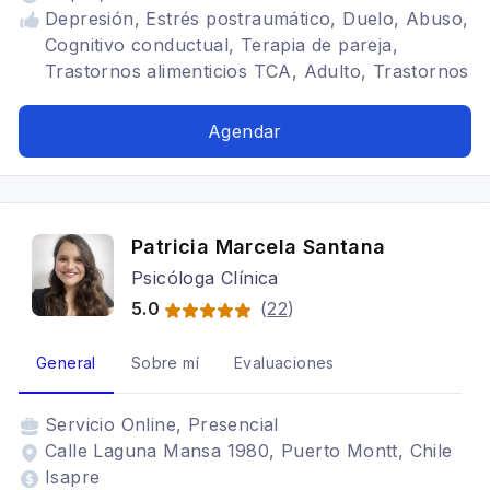
Depresión, Estrés postraumático, Duelo, Abuso,
Cognitivo conductual, Terapia de pareja,
Trastornos alimenticios TCA, Adulto, Trastornos
del ánimo, Terapia para la ansiedad, Angustia,
Dolor Crónico, Paleativos, Migración,
Agendar
Psicooncología, Impulsividad, Intervención
Breve
Patricia Marcela Santana
Psicóloga Clínica
5.0
(
22
)
General
Sobre mí
Evaluaciones
Servicio
Online, Presencial
Calle Laguna Mansa 1980, Puerto Montt, Chile
Isapre