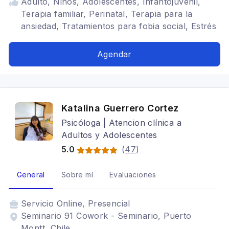
Adulto, Niños, Adolescentes, Infantojuvenil,
Terapia familiar, Perinatal, Terapia para la
ansiedad, Tratamientos para fobia social, Estrés
postraumático, Terapia de pareja, TEA,
Trastornos alimenticios TCA, Adicciones, TDAH,
Agendar
Trauma corporal, Movimiento terapéutico
Katalina Guerrero Cortez
Psicóloga | Atencion clínica a
Adultos y Adolescentes
5.0
(
47
)
General
Sobre mí
Evaluaciones
Servicio
Online, Presencial
Seminario 91 Cowork - Seminario, Puerto
Montt, Chile