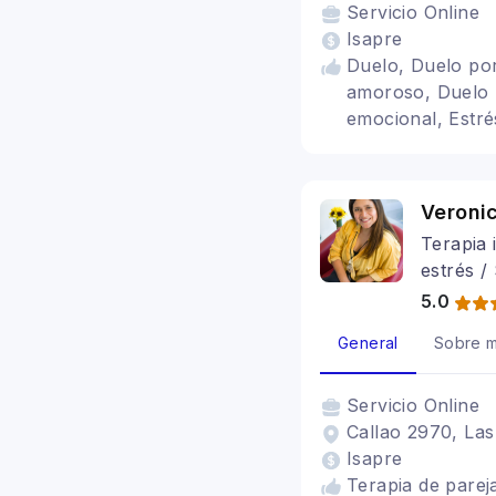
Servicio
Online
Isapre
Duelo, Duelo por
amoroso, Duelo p
emocional, Estr
Duelo Migratorio
Perinatal, Adult
Estrés postraumát
Veroni
Cognitivo conduc
Terapia 
estrés /
5.0
General
Sobre m
Servicio
Online
Callao 2970, Las
Isapre
Terapia de parej