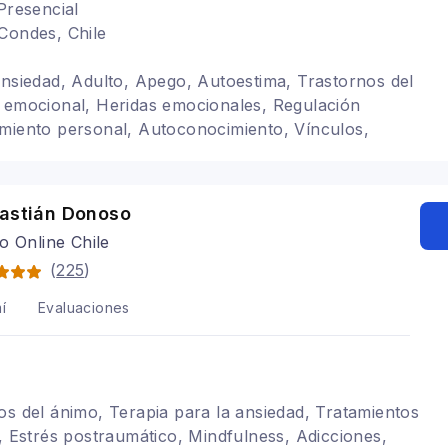
Presencial
Condes, Chile
ansiedad, Adulto, Apego, Autoestima, Trastornos del
 emocional, Heridas emocionales, Regulación
miento personal, Autoconocimiento, Vínculos,
ncia emocional, Autoexigencia, Inseguridad
es relacionales
bastián Donoso
o Online Chile
(
225
)
í
Evaluaciones
os del ánimo, Terapia para la ansiedad, Tratamientos
l, Estrés postraumático, Mindfulness, Adicciones,