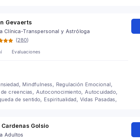
n Gevaerts
a Clínica-Transpersonal y Astróloga
(
280
)
í
Evaluaciones
ansiedad, Mindfulness, Regulación Emocional,
de creencias, Autoconocimiento, Autocuidado,
ueda de sentido, Espiritualidad, Vidas Pasadas,
rta astral, Registros Akáshicos, Tarot, Revolución
olísticas
 Cardenas Golsio
a Adultos