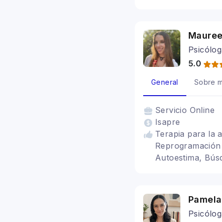
Mauree
Psicólog
5.0
General
Sobre m
Servicio
Online
Isapre
Terapia para la 
Reprogramación 
Autoestima, Búsq
Canalización, ca
Solar, Terapias H
Pamela
Psicólog