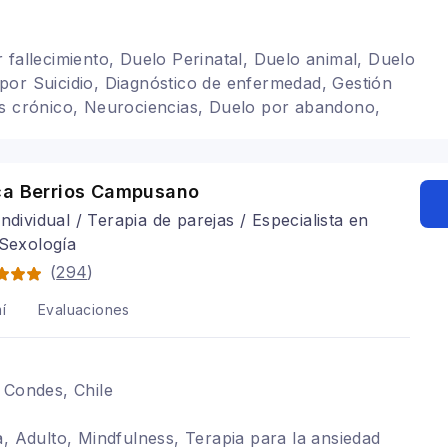
 fallecimiento, Duelo Perinatal, Duelo animal, Duelo
or Suicidio, Diagnóstico de enfermedad, Gestión
és crónico, Neurociencias, Duelo por abandono,
, Psicooncología, Terapia de pareja, Arteterapia,
o, Adolescentes, Trastornos del ánimo, Depresión,
ico, Terapia para la ansiedad, Terapia familiar,
ca Berrios Campusano
tual
individual / Terapia de parejas / Especialista en
 Sexología
(
294
)
í
Evaluaciones
 Condes, Chile
a, Adulto, Mindfulness, Terapia para la ansiedad