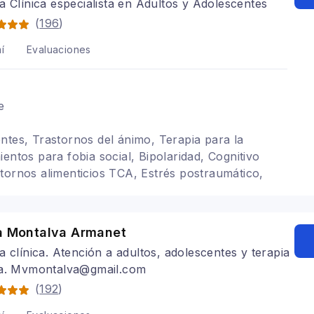
a Clínica especialista en Adultos y Adolescentes
(
196
)
í
Evaluaciones
e
ntes, Trastornos del ánimo, Terapia para la
entos para fobia social, Bipolaridad, Cognitivo
tornos alimenticios TCA, Estrés postraumático,
 personalidad, Psicoterapia Relacional, Trauma,
ia Montalva Armanet
a clínica. Atención a adultos, adolescentes y terapia
ja. Mvmontalva@gmail.com
(
192
)