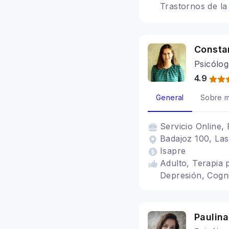
Trastornos de la
Bipolaridad, Dep
Crisis de Identi
Personal, Duelo
Consta
Psicólog
4.9
General
Sobre m
Servicio
Online, 
Badajoz 100, Las
Isapre
Adulto, Terapia 
Depresión, Cogni
Paulina