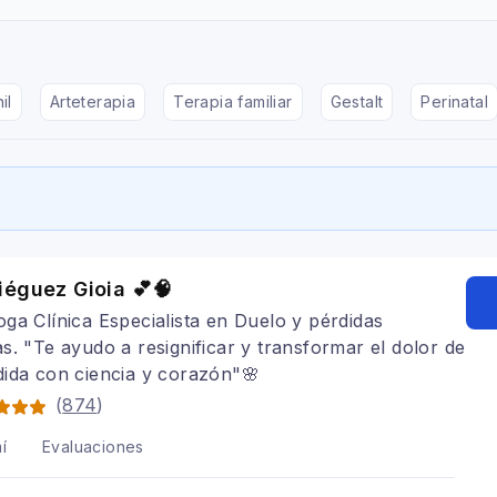
il
Arteterapia
Terapia familiar
Gestalt
Perinatal
éguez Gioia 💕🧠
oga Clínica Especialista en Duelo y pérdidas
s. "Te ayudo a resignificar y transformar el dolor de
ida con ciencia y corazón"🌸
(
874
)
í
Evaluaciones