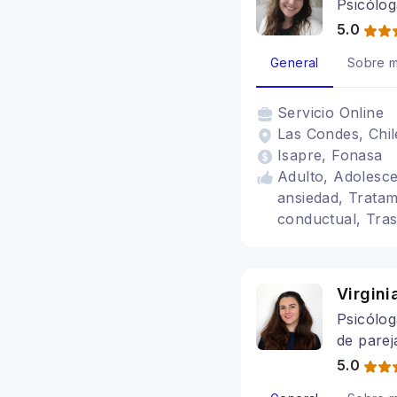
Psicólog
5.0
General
Sobre m
Servicio
Online
Las Condes, Chil
Isapre, Fonasa
Adulto, Adolesce
ansiedad, Tratami
conductual, Tras
Trastornos de la
Depresión
Virgin
Psicólog
de pare
5.0