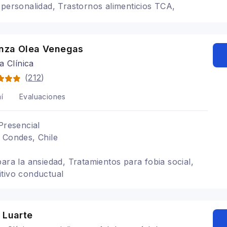
 personalidad, Trastornos alimenticios TCA,
resión, Cognitivo conductual, Gestión Emocional,
dad, Autoestima, Autoconocimiento, Superación
, Acompañamiento Psicológico
nza Olea Venegas
a Clínica
(
212
)
í
Evaluaciones
Presencial
 Condes, Chile
para la ansiedad, Tratamientos para fobia social,
tivo conductual
 Luarte