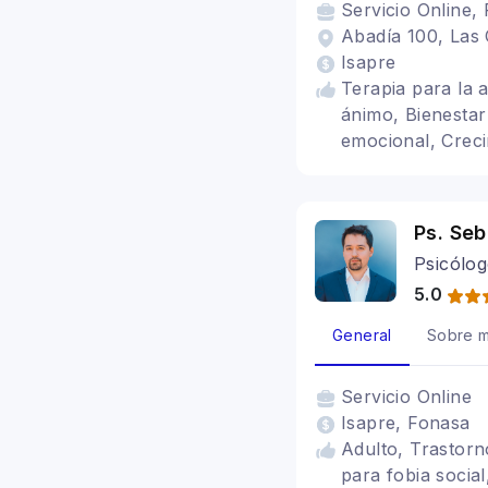
Servicio
Online, 
Abadía 100, Las 
Isapre
Terapia para la 
ánimo, Bienestar
emocional, Creci
Límites, Depende
personal, Patron
Ps. Se
Psicólog
5.0
General
Sobre m
Servicio
Online
Isapre, Fonasa
Adulto, Trastorn
para fobia socia