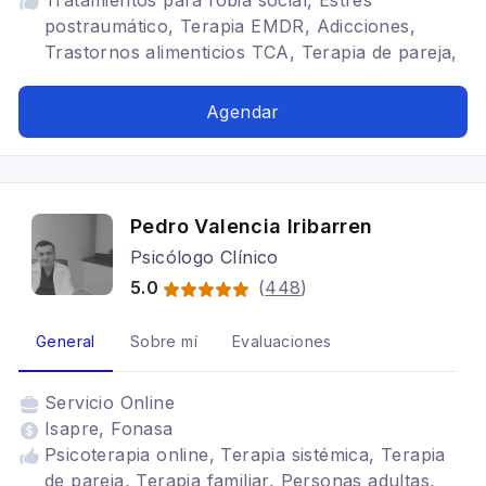
Tratamientos para fobia social, Estrés
postraumático, Terapia EMDR, Adicciones,
Trastornos alimenticios TCA, Terapia de pareja,
Cognitivo conductual, Trastornos de Ansiedad,
Crisis de Pánico, Trastornos del ánimo,
Agendar
Depresión, Adicción a Pornografía, Abuso
Sexual, Trastornos de la personalidad, Hipnosis
Ericksoniana, Terapia familiar, Adulto, TOC
Pedro Valencia Iribarren
Psicólogo Clínico
5.0
(
448
)
General
Sobre mí
Evaluaciones
Servicio
Online
Isapre, Fonasa
Psicoterapia online, Terapia sistémica, Terapia
de pareja, Terapia familiar, Personas adultas,