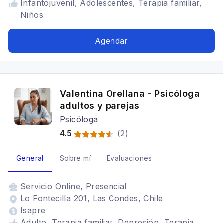
Infantojuvenil, Adolescentes, Terapia familiar,
Niños
Agendar
Valentina Orellana - Psicóloga
adultos y parejas
Psicóloga
4.5
(
2
)
General
Sobre mí
Evaluaciones
Servicio
Online, Presencial
Lo Fontecilla 201, Las Condes, Chile
Isapre
Adulto, Terapia familiar, Depresión, Terapia