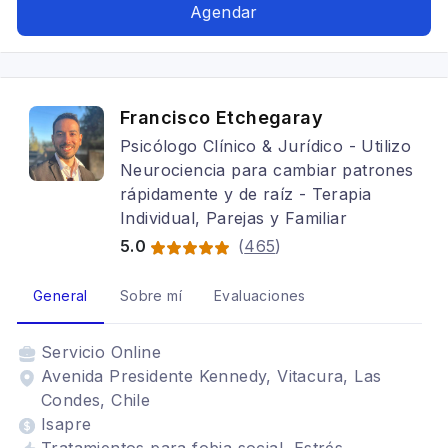
Depresión, Tratamientos para fobia social,
Agendar
Adicciones, Cognitivo conductual,
Psicooncología, Terapia para la ansiedad,
Mindfulness, Estrés postraumático
Francisco Etchegaray
Psicólogo Clínico & Jurídico - Utilizo
Neurociencia para cambiar patrones
rápidamente y de raíz - Terapia
Individual, Parejas y Familiar
5.0
(
465
)
General
Sobre mí
Evaluaciones
Servicio
Online
Avenida Presidente Kennedy, Vitacura, Las
Condes, Chile
Isapre