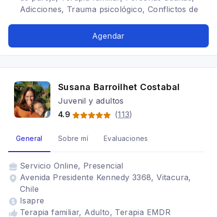
Adicciones, Trauma psicológico, Conflictos de
pareja, Comunicación en la pareja, Crisis
familiares, Separación y duelo, Relaciones
Agendar
familiares, Regulación emocional, Estrés
postraumático, Terapia para la ansiedad,
Burnout
Susana Barroilhet Costabal
Juvenil y adultos
4.9
(
113
)
General
Sobre mí
Evaluaciones
Servicio
Online, Presencial
Avenida Presidente Kennedy 3368, Vitacura,
Chile
Isapre
Terapia familiar, Adulto, Terapia EMDR