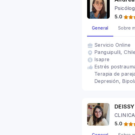
Psicólog
5.0
General
Sobre m
Servicio
Online
Panguipulli, Chil
Isapre
Estrés postraumá
Terapia de pareja
Depresión, Bipol
Terapia migrante
DEISS
CLINIC
5.0
General
Sobre m