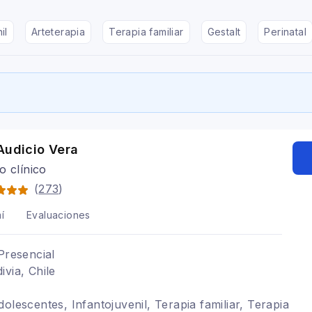
il
Arteterapia
Terapia familiar
Gestalt
Perinatal
Audicio Vera
o clínico
(
273
)
í
Evaluaciones
Presencial
ivia, Chile
olescentes, Infantojuvenil, Terapia familiar, Terapia