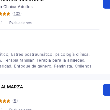
a Clínica Adultos
(
102
)
í
Evaluaciones
e
tico, Estrés postraumático, psicología clínica,
, Terapia familiar, Terapia para la ansiedad,
aridad, Enfoque de género, Feminista, Chilenos,
s chilenos/as/es, Sistémica, Psicoterapia
Y ALMARZA
A
(
8
)
í
Evaluaciones