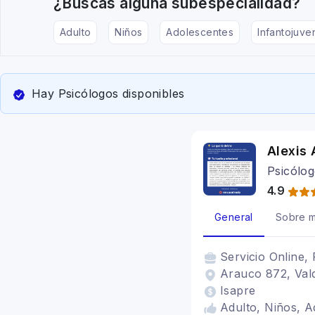
¿Buscas alguna subespecialidad?
Adulto
Niños
Adolescentes
Infantojuven
Hay Psicólogos disponibles
Alexis 
Psicólog
4.9
General
Sobre m
Servicio
Online, 
Arauco 872, Vald
Isapre
Adulto, Niños, Ad