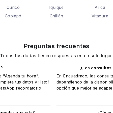
Curicó
Iquique
Arica
Copiapó
Chillán
Vitacura
Preguntas frecuentes
Todas tus dudas tienen respuestas en un solo lugar
o?
¿Las consultas
na "Agenda tu hora".
En Encuadrado, las consult
mpleta tus datos y ¡listo!
dependiendo de la disponibil
WhatsApp recordatorio
opción que mejor se adapte 
gendar una cita?
¿Cómo s