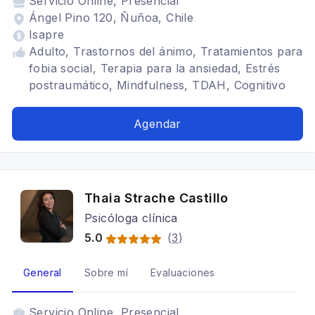
Servicio
Online, Presencial
Ángel Pino 120, Ñuñoa, Chile
Isapre
Adulto, Trastornos del ánimo, Tratamientos para
fobia social, Terapia para la ansiedad, Estrés
postraumático, Mindfulness, TDAH, Cognitivo
conductual, Psicología deportiva, Bipolaridad,
Trastornos alimenticios TCA, Arteterapia,
Agendar
Terapia familiar, Depresión, Trastornos de la
personalidad
Thaia Strache Castillo
Psicóloga clínica
5.0
(
3
)
General
Sobre mí
Evaluaciones
Servicio
Online, Presencial