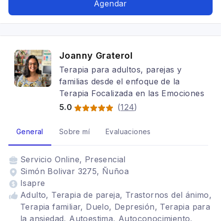
feminismo, Autoestima, DD.HH, Violencia de
Agendar
género, VIF, Sexualidad, autismo
Joanny Graterol
Terapia para adultos, parejas y
familias desde el enfoque de la
Terapia Focalizada en las Emociones
5.0
(
124
)
General
Sobre mí
Evaluaciones
Servicio
Online, Presencial
Simón Bolivar 3275, Ñuñoa
Isapre
Adulto, Terapia de pareja, Trastornos del ánimo,
Terapia familiar, Duelo, Depresión, Terapia para
la ansiedad, Autoestima, Autoconocimiento,