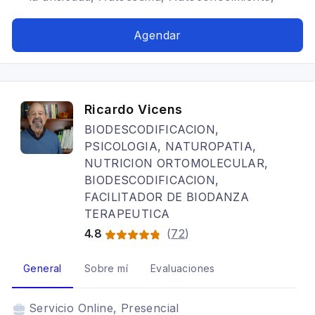
Identidad
Agendar
Ricardo Vicens
BIODESCODIFICACION,
PSICOLOGIA, NATUROPATIA,
NUTRICION ORTOMOLECULAR,
BIODESCODIFICACION,
FACILITADOR DE BIODANZA
TERAPEUTICA
4.8
(
72
)
General
Sobre mí
Evaluaciones
Servicio
Online, Presencial