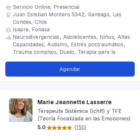
Servicio
Online, Presencial
Juan Esteban Montero 5542, Santiago, Las
Condes, Chile
Isapre, Fonasa
Neurodivergencias, Adolescentes, Niños, Altas
Capacidades, Autismo, Estrés postraumático,
Trauma complejo, Duelo, Terapia para la
ansiedad, Adultos, TDAH, Cognitivo conductual,
Terapia familiar, Bipolaridad, Gestalt
Agendar
Marie Jeannette Lasserre
Terapeuta Sistémica (Ichtf) y TFE
(Teoría Focalizada en las Emociones)
5.0
(
150
)