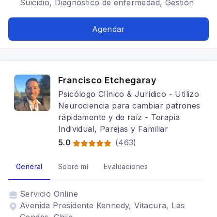
Suicidio, Diagnóstico de enfermedad, Gestión
emocional, Estrés crónico, Neurociencias,
Duelo por abandono, Duelo Migratorio,
Agendar
Psicooncología, Terapia de pareja, Arteterapia,
Perinatal, Adulto, Adolescentes, Trastornos del
ánimo, Depresión, Estrés postraumático,
Terapia para la ansiedad, Terapia familiar,
Francisco Etchegaray
Cognitivo conductual
Psicólogo Clínico & Jurídico - Utilizo
Neurociencia para cambiar patrones
rápidamente y de raíz - Terapia
Individual, Parejas y Familiar
5.0
(
463
)
General
Sobre mí
Evaluaciones
Servicio
Online
Avenida Presidente Kennedy, Vitacura, Las