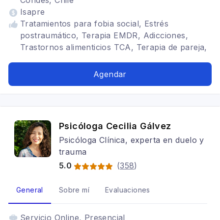
Condes, Chile
Isapre
Tratamientos para fobia social, Estrés
postraumático, Terapia EMDR, Adicciones,
Trastornos alimenticios TCA, Terapia de pareja,
Cognitivo conductual, Trastornos de Ansiedad,
Crisis de Pánico, Trastornos del ánimo,
Agendar
Depresión, Adicción a Pornografía, Abuso
Sexual, Trastornos de la personalidad, Hipnosis
Ericksoniana, Terapia familiar, Adulto, TOC
Psicóloga Cecilia Gálvez
Psicóloga Clínica, experta en duelo y
trauma
5.0
(
358
)
General
Sobre mí
Evaluaciones
Servicio
Online, Presencial