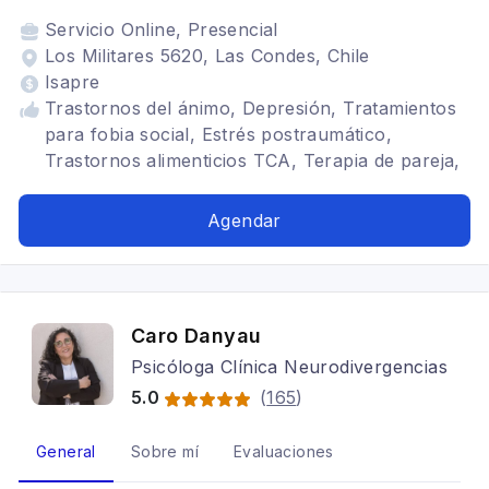
Servicio
Online, Presencial
Los Militares 5620, Las Condes, Chile
Isapre
Trastornos del ánimo, Depresión, Tratamientos
para fobia social, Estrés postraumático,
Trastornos alimenticios TCA, Terapia de pareja,
Trastornos de la personalidad, Terapia para la
ansiedad, trastornos somatomorfos, Bipolaridad,
Agendar
Terapia para la ansiedad, descontrol de
impulsos, agresividad, ira, duelo, crisis vital,
crisis vocacional, Estrés postraumático,
reparación de trauma, reparación de abuso,
Caro Danyau
Terapia familiar
Psicóloga Clínica Neurodivergencias
5.0
(
165
)
General
Sobre mí
Evaluaciones