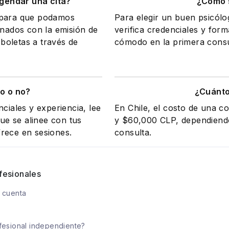
gendar una cita?
¿Cómo s
a para que podamos
Para elegir un buen psicólo
onados con la emisión de
verifica credenciales y form
 boletas a través de
cómodo en la primera consul
o o no?
¿Cuánto
ciales y experiencia, lee
En Chile, el costo de una c
e se alinee con tus
y $60,000 CLP, dependiendo 
rece en sesiones.
consulta.
fesionales
 cuenta
fesional independiente?