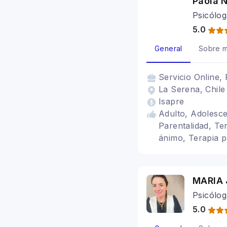
Paola 
Psicólog
5.0
General
Sobre m
Servicio
Online, 
La Serena, Chile
Isapre
Adulto, Adolesce
Parentalidad, Ter
ánimo, Terapia p
Depresión
MARIA 
Psicóloga
5.0