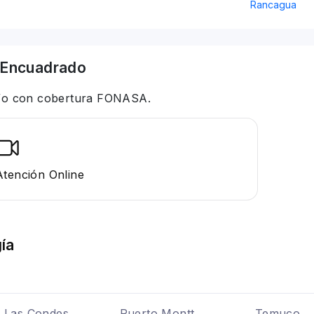
Rancagua
Encuadrado
 y/o con cobertura FONASA.
Atención Online
ía
Las Condes
Puerto Montt
Temuco