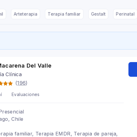
il
Arteterapia
Terapia familiar
Gestalt
Perinatal
Macarena Del Valle
ía Clínica
(
196
)
í
Evaluaciones
Presencial
ago, Chile
rapia familiar, Terapia EMDR, Terapia de pareja,