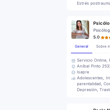
Estrés postraumá
Psicól
Psicólog
5.0
General
Sobre m
Servicio
Online, 
Aníbal Pinto 253
Isapre
Adolescentes, In
parentalidad, Con
Depresión, Trast
Cognitivo conduc