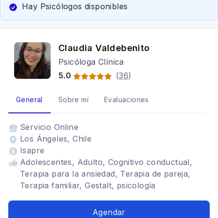
Hay Psicólogos disponibles
Claudia Valdebenito
Psicóloga Clínica
5.0
(
36
)
General
Sobre mí
Evaluaciones
Servicio
Online
Los Ángeles, Chile
Isapre
Adolescentes, Adulto, Cognitivo conductual,
Terapia para la ansiedad, Terapia de pareja,
Terapia familiar, Gestalt, psicología
organizacional, asesorías laborales,
constelaciones familiares, aromaterapia
Agendar