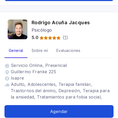
Rodrigo Acuña Jacques
Psicólogo
5.0
(
1
)
General
Sobre mí
Evaluaciones
Servicio
Online, Presencial
Guillermo Franke 225
Isapre
Adulto, Adolescentes, Terapia familiar,
Trastornos del ánimo, Depresión, Terapia para
la ansiedad, Tratamientos para fobia social,
Estrés postraumático, Adicciones, Psicología
deportiva, Terapia de pareja, Trastornos de la
Agendar
personalidad