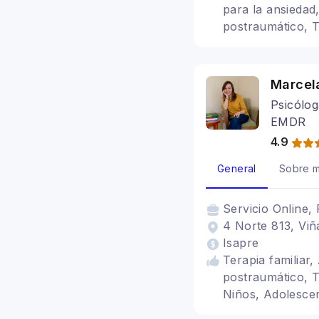
para la ansiedad,
postraumático, T
Marcel
Psicólog
EMDR
4.9
General
Sobre m
Servicio
Online, 
4 Norte 813, Viñ
Isapre
Terapia familiar
postraumático, T
Niños, Adolescen