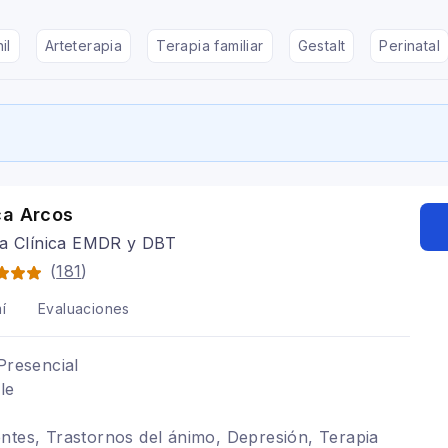
il
Arteterapia
Terapia familiar
Gestalt
Perinatal
ca Arcos
ga Clínica EMDR y DBT
(
181
)
í
Evaluaciones
Presencial
le
ntes, Trastornos del ánimo, Depresión, Terapia