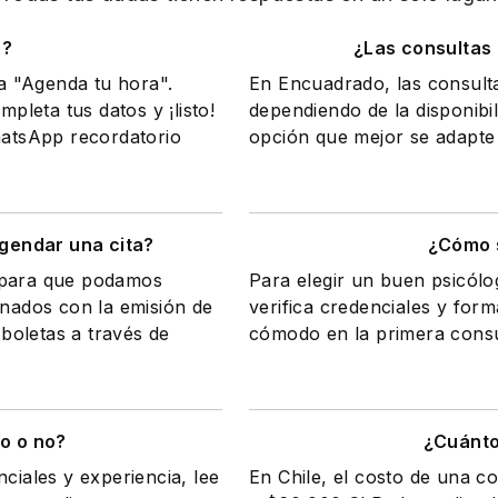
o?
¿Las consultas
na "Agenda tu hora".
En Encuadrado, las consult
mpleta tus datos y ¡listo!
dependiendo de la disponibil
WhatsApp recordatorio
opción que mejor se adapte 
gendar una cita?
¿Cómo s
a para que podamos
Para elegir un buen psicólo
onados con la emisión de
verifica credenciales y form
 boletas a través de
cómodo en la primera consul
o o no?
¿Cuánto
ciales y experiencia, lee
En Chile, el costo de una c