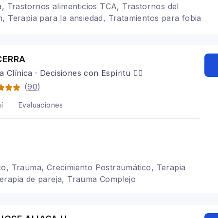
a, Trastornos alimenticios TCA, Trastornos del
, Terapia para la ansiedad, Tratamientos para fobia
ostraumático, TDAH, Mindfulness, Terapia de pareja
CERRA
 Clínica · Decisiones con Espíritu ❤️‍🔥
(
90
)
í
Evaluaciones
co, Trauma, Crecimiento Postraumático, Terapia
erapia de pareja, Trauma Complejo