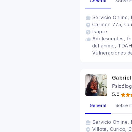
General
Sobre m
Servicio
Online, 
Carmen 775, Curi
Isapre
Adolescentes, Inf
del ánimo, TDAH, 
Vulneraciones de
genéricas a lo la
Trastornos alime
Gabrie
Psicólog
5.0
General
Sobre m
Servicio
Online, 
Villota, Curicó, C