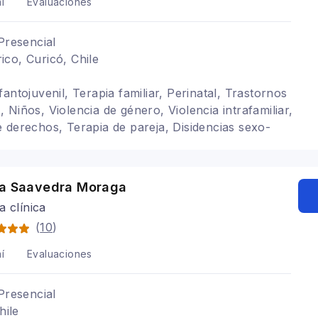
í
Evaluaciones
Presencial
co, Curicó, Chile
antojuvenil, Terapia familiar, Perinatal, Trastornos
Niños, Violencia de género, Violencia intrafamiliar,
 derechos, Terapia de pareja, Disidencias sexo-
rgo del ciclo vital, Autismo, Psicologia feminista,
nticios TCA, Autoestima, Psicooncología
la Saavedra Moraga
a clínica
(
10
)
í
Evaluaciones
Presencial
hile