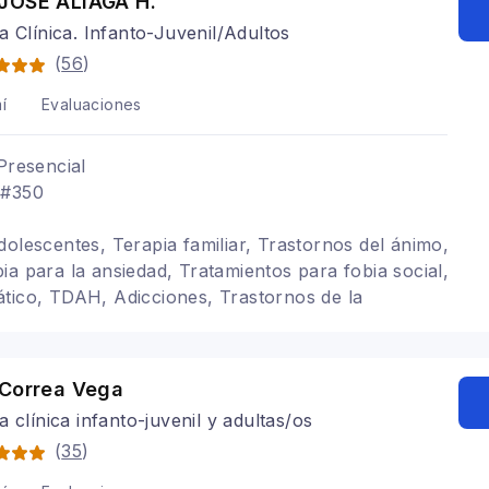
JOSE ALIAGA H.
a Clínica. Infanto-Juvenil/Adultos
(
56
)
í
Evaluaciones
Presencial
 #350
dolescentes, Terapia familiar, Trastornos del ánimo,
ia para la ansiedad, Tratamientos para fobia social,
tico, TDAH, Adicciones, Trastornos de la
polaridad, Terapia de pareja
 Correa Vega
a clínica infanto-juvenil y adultas/os
(
35
)