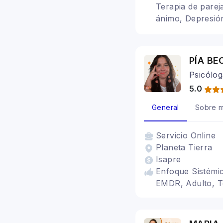
Terapia de parej
ánimo, Depresión
social, Estrés p
PÍA BE
Psicóloga
5.0
General
Sobre m
Servicio
Online
Planeta Tierra
Isapre
Enfoque Sistémi
EMDR, Adulto, T