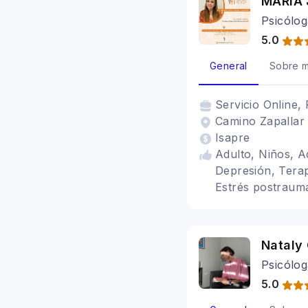
MARIA 
Psicólog
5.0
General
Sobre m
Servicio
Online, 
Camino Zapallar
Isapre
Adulto, Niños, A
Depresión, Terap
Estrés postraumá
personalidad, Bi
Nataly
Psicólog
5.0