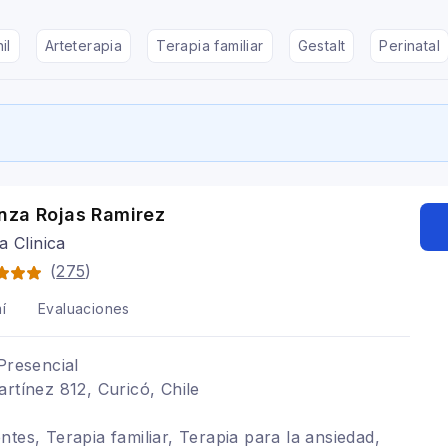
il
Arteterapia
Terapia familiar
Gestalt
Perinatal
nza Rojas Ramirez
a Clinica
(
275
)
í
Evaluaciones
Presencial
artínez 812, Curicó, Chile
tes, Terapia familiar, Terapia para la ansiedad,