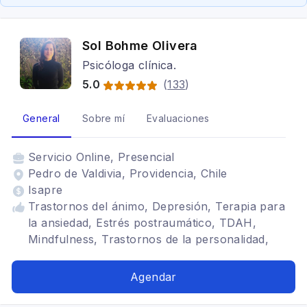
Sol Bohme Olivera
Psicóloga clínica.
5.0
(
133
)
General
Sobre mí
Evaluaciones
Servicio
Online, Presencial
Pedro de Valdivia, Providencia, Chile
Isapre
Trastornos del ánimo, Depresión, Terapia para
la ansiedad, Estrés postraumático, TDAH,
Mindfulness, Trastornos de la personalidad,
Autoconocimiento, autoestima, Problemas
relacionales, Regulación emocional, Duelo,
Agendar
Autocuidado, Violencia de género