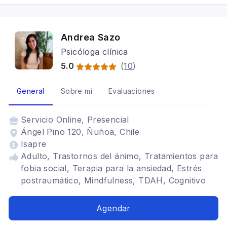
Andrea Sazo
Psicóloga clínica
5.0
(
10
)
General
Sobre mí
Evaluaciones
Servicio
Online, Presencial
Ángel Pino 120, Ñuñoa, Chile
Isapre
Adulto, Trastornos del ánimo, Tratamientos para
fobia social, Terapia para la ansiedad, Estrés
postraumático, Mindfulness, TDAH, Cognitivo
conductual, Psicología deportiva, Bipolaridad,
Trastornos alimenticios TCA, Arteterapia,
Agendar
Terapia familiar, Depresión, Trastornos de la