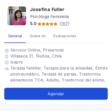
Josefina Fuller
Psicóloga Feminista
5.0
(
167
)
General
Sobre mí
Evaluaciones
Servicio
Online, Presencial
Villaseca 21, Ñuñoa, Chile
Isapre
Terapia familiar, Terapia para la ansiedad, Estrés
postraumático, Terapia de pareja, Trastornos
alimenticios TCA, Adulto, Trastornos del ánimo,
Depresión, TDAH, Neurodivergencias, lgbtiqa+,
feminismo, Autoestima, DD.HH, Violencia de
Agendar
género, VIF, Sexualidad, autismo