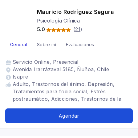
Mauricio Rodríguez Segura
Psicología Clínica
5.0
(
21
)
General
Sobre mí
Evaluaciones
Servicio
Online, Presencial
Avenida Irarrázaval 5185, Ñuñoa, Chile
Isapre
Adulto, Trastornos del ánimo, Depresión,
Tratamientos para fobia social, Estrés
postraumático, Adicciones, Trastornos de la
personalidad, Depresión, Gestalt, Trastornos del
ánimo, Terapia para la ansiedad, Tratamientos
Agendar
para fobia social, Estrés postraumático,
Mindfulness, Trastornos de la personalidad,
Bipolaridad, Terapia de pareja, TDAH