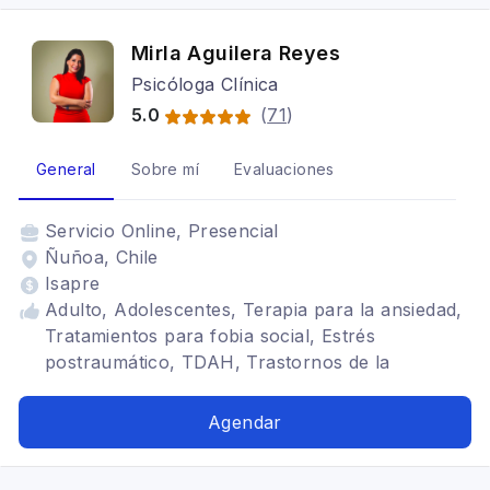
Mirla Aguilera Reyes
Psicóloga Clínica
5.0
(
71
)
General
Sobre mí
Evaluaciones
Servicio
Online, Presencial
Ñuñoa, Chile
Isapre
Adulto, Adolescentes, Terapia para la ansiedad,
Tratamientos para fobia social, Estrés
postraumático, TDAH, Trastornos de la
personalidad, Trastornos alimenticios TCA,
Bipolaridad, Cognitivo conductual,
Agendar
Neurorehabilitación