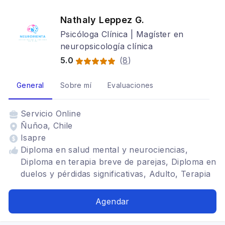
Nathaly Leppez G.
Psicóloga Clínica | Magíster en
neuropsicología clínica
5.0
(
8
)
General
Sobre mí
Evaluaciones
Servicio
Online
Ñuñoa, Chile
Isapre
Diploma en salud mental y neurociencias,
Diploma en terapia breve de parejas, Diploma en
duelos y pérdidas significativas, Adulto, Terapia
para la ansiedad, TDAH, Depresión, Terapia de
pareja, Cognitivo conductual, magister en
Agendar
neuropsicología clínica, diploma en terapia
dialéctica conductual (dbt), Diploma terapia