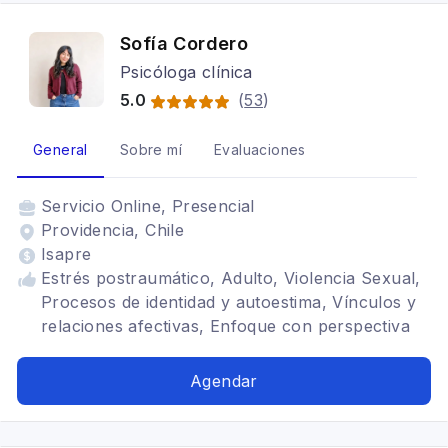
Sofía Cordero
Psicóloga clínica
5.0
(
53
)
General
Sobre mí
Evaluaciones
Servicio
Online, Presencial
Providencia, Chile
Isapre
Estrés postraumático, Adulto, Violencia Sexual,
Procesos de identidad y autoestima, Vínculos y
relaciones afectivas, Enfoque con perspectiva
de género, Psicoterapia afirmativa en
comunidades LGBTIQ, Terapia Breve del
Agendar
Trauma, Depresión, Terapia para la ansiedad,
Trastornos del ánimo, TDAH, Arteterapia,
Tratamientos para fobia social, Mindfulness