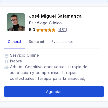
José Miguel Salamanca
Psicólogo Clínico
5.0
(
481
)
General
Sobre mí
Evaluaciones
Servicio
Online
Isapre
Adulto, Cognitivo conductual, terapia de
aceptación y compromiso, terapias
contextuales, Terapia para la ansiedad,
Depresión, Trastornos del ánimo, Mindfulness,
TDAH, Estrés postraumático, Tratamientos para
Agendar
fobia social