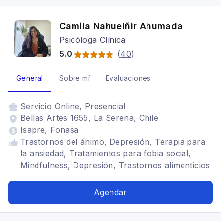
Camila Nahuelñir Ahumada
Psicóloga Clínica
5.0
(
40
)
General
Sobre mí
Evaluaciones
Servicio
Online, Presencial
Bellas Artes 1655, La Serena, Chile
Isapre, Fonasa
Trastornos del ánimo, Depresión, Terapia para
la ansiedad, Tratamientos para fobia social,
Mindfulness, Depresión, Trastornos alimenticios
TCA, Adulto, Adolescentes, Estrés
postraumático, TDAH
Agendar