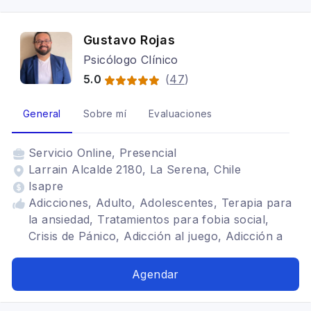
Gustavo Rojas
Psicólogo Clínico
5.0
(
47
)
General
Sobre mí
Evaluaciones
Servicio
Online, Presencial
Larrain Alcalde 2180, La Serena, Chile
Isapre
Adicciones, Adulto, Adolescentes, Terapia para
la ansiedad, Tratamientos para fobia social,
Crisis de Pánico, Adicción al juego, Adicción a
las tecnologías, Trastornos del ánimo, Estrés
postraumático, Trastornos de la personalidad,
Agendar
TDAH, Bipolaridad