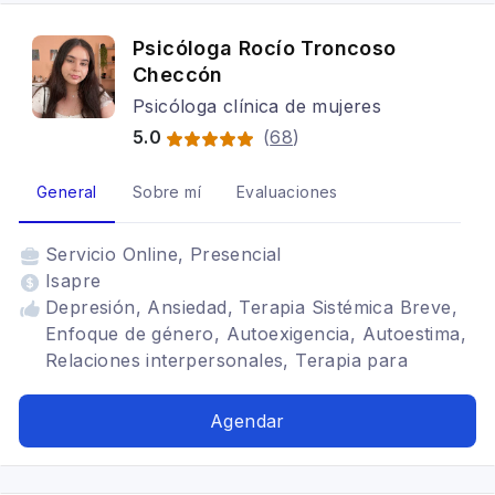
Psicóloga Rocío Troncoso
Checcón
Psicóloga clínica de mujeres
5.0
(
68
)
General
Sobre mí
Evaluaciones
Servicio
Online, Presencial
Isapre
Depresión, Ansiedad, Terapia Sistémica Breve,
Enfoque de género, Autoexigencia, Autoestima,
Relaciones interpersonales, Terapia para
mujeres, Evaluación TDAH, Asesorías de salud
mental, Duelo
Agendar