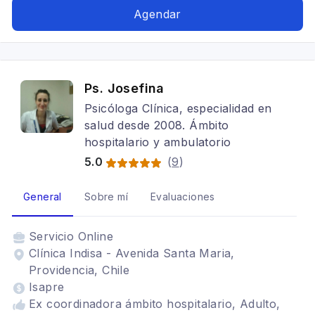
pareja, Cognitivo conductual, Terapia Holistica
Agendar
Ps. Josefina
Psicóloga Clínica, especialidad en
salud desde 2008. Ámbito
hospitalario y ambulatorio
5.0
(
9
)
General
Sobre mí
Evaluaciones
Servicio
Online
Clínica Indisa - Avenida Santa Maria,
Providencia, Chile
Isapre
Ex coordinadora ámbito hospitalario, Adulto,