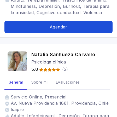
Adulto, Terapia familiar, Trastornos del ánimo,
Mindfulness, Depresión, Burnout, Terapia para
la ansiedad, Cognitivo conductual, Violencia
intrafamiliar, Género, Persona Mayor,
Psicogerontología, Psicooncología
Agendar
Natalia Sanhueza Carvallo
Psicologa clínica
5.0
(
5
)
General
Sobre mí
Evaluaciones
Servicio
Online, Presencial
Av. Nueva Providencia 1881, Providencia, Chile
Isapre
Adulto, Infantojuvenil, Depresión, Terapia para