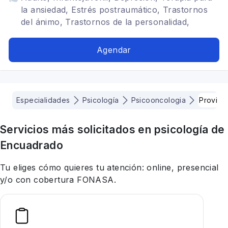
la ansiedad, Estrés postraumático, Trastornos
del ánimo, Trastornos de la personalidad,
Psicooncología, Terapia de pareja, Bipolaridad
Agendar
Especialidades
Psicología
Psicooncologia
Provide
Servicios más solicitados en
psicología
de
Encuadrado
Tu eliges cómo quieres tu atención: online, presencial
y/o con cobertura FONASA.