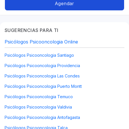
Disidencias sexo-genéricas a lo largo del ciclo
Agendar
vital, Autismo, Psicologia feminista, Trastornos
alimenticios TCA, Autoestima, Psicooncología
SUGERENCIAS PARA TI
Psicólogos Psicooncologia Online
Psicólogos Psicooncologia Santiago
Psicólogos Psicooncologia Providencia
Psicólogos Psicooncologia Las Condes
Psicólogos Psicooncologia Puerto Montt
Psicólogos Psicooncologia Temuco
Psicólogos Psicooncologia Valdivia
Psicólogos Psicooncologia Antofagasta
Psicólogos Psicooncologia Talca