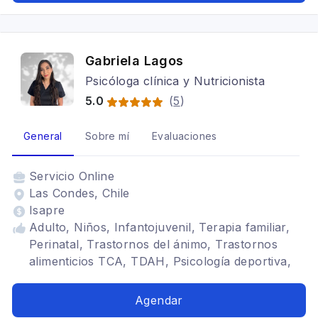
Gabriela Lagos
Psicóloga clínica y Nutricionista
5.0
(
5
)
General
Sobre mí
Evaluaciones
Servicio
Online
Las Condes, Chile
Isapre
Adulto, Niños, Infantojuvenil, Terapia familiar,
Perinatal, Trastornos del ánimo, Trastornos
alimenticios TCA, TDAH, Psicología deportiva,
Depresión, Trastornos de la personalidad,
Estrés postraumático, Psicooncología, conducta
Agendar
alimentaria, neurodivergencias