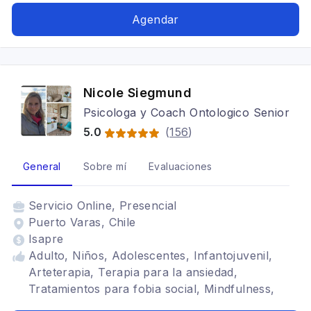
TDAH, Estrés postraumático, Terapia familiar,
Agendar
Bipolaridad, Trastornos alimenticios TCA,
Terapia de pareja
Nicole Siegmund
Psicologa y Coach Ontologico Senior
5.0
(
156
)
General
Sobre mí
Evaluaciones
Servicio
Online, Presencial
Puerto Varas, Chile
Isapre
Adulto, Niños, Adolescentes, Infantojuvenil,
Arteterapia, Terapia para la ansiedad,
Tratamientos para fobia social, Mindfulness,
Psicología deportiva