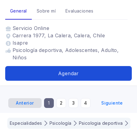
General
Sobre mí
Evaluaciones
Servicio
Online
Carrera 1977, La Calera, Calera, Chile
Isapre
Psicología deportiva, Adolescentes, Adulto,
Niños
Agendar
Anterior
1
2
3
4
Siguiente
Especialidades
Psicología
Psicologia deportiva
Ch