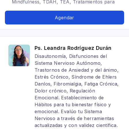
Mindfulness, TDAH, TEA, Tratamientos para
fobia social, Psicología deportiva, Estrés
postraumático, Neuropsicologia
Agendar
Ps. Leandra Rodríguez Durán
Disautonomía, Disfunciones del
Sistema Nervioso Autónomo,
Trastornos de Ansiedad y del ánimo,
Estrés Crónico, Síndrome de Ehlers
Danlos, Fibromialgia, Fatiga Crónica,
Dolor crónico, Regulación
Emocional. Establecimiento de
Hábitos para tu bienestar físico y
emocional. Evalúo tu Sistema
Nervioso a través de herramientas
actualizadas y con validez científica.