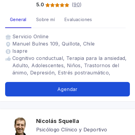
5.0
(
90
)
General
Sobre mí
Evaluaciones
Servicio
Online
Manuel Bulnes 109, Quillota, Chile
Isapre
Cognitivo conductual, Terapia para la ansiedad,
Adulto, Adolescentes, Niños, Trastornos del
ánimo, Depresión, Estrés postraumático,
Mindfulness, Psicología deportiva, Fibromialgia,
Sistema nervioso autónomo, Disautonomía,
Agendar
síndrome de ehlers danlos, TDAH,
Infantojuvenil, epigenética
Nicolás Squella
Psicólogo Clínico y Deportivo