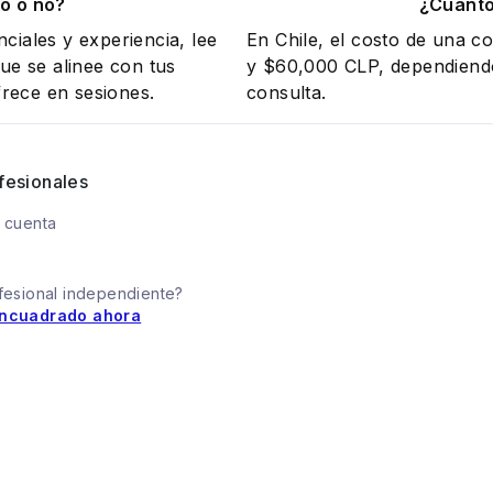
o o no?
¿Cuánto
ciales y experiencia, lee
En Chile, el costo de una c
e se alinee con tus
y $60,000 CLP, dependiendo 
rece en sesiones.
consulta.
fesionales
 cuenta
fesional independiente?
ncuadrado ahora