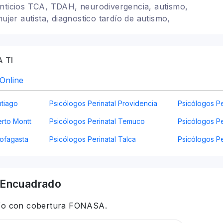
nticios TCA, TDAH, neurodivergencia, autismo,
mujer autista, diagnostico tardío de autismo,
idad de género, espacio lgbt+ seguro
 TI
 Online
ntiago
Psicólogos Perinatal Providencia
Psicólogos Pe
erto Montt
Psicólogos Perinatal Temuco
Psicólogos Pe
tofagasta
Psicólogos Perinatal Talca
Psicólogos P
Encuadrado
 y/o con cobertura FONASA.