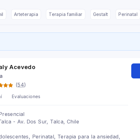
il
Arteterapia
Terapia familiar
Gestalt
Perinatal
taly Acevedo
ga
(
54
)
í
Evaluaciones
Presencial
Talca - Av. Dos Sur, Talca, Chile
dolescentes, Perinatal, Terapia para la ansiedad,