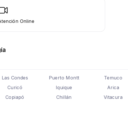
Atención Online
ía
Las Condes
Puerto Montt
Temuco
Curicó
Iquique
Arica
Copiapó
Chillán
Vitacura