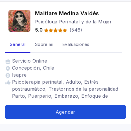
Maitiare Medina Valdés
Psicóloga Perinatal y de la Mujer
5.0
(
546
)
General
Sobre mí
Evaluaciones
Servicio
Online
Concepción, Chile
Isapre
Psicoterapia perinatal, Adulto, Estrés
postraumático, Trastornos de la personalidad,
Parto, Puerperio, Embarazo, Enfoque de
género, Feminismo, Psicoterapia online,
Depresión postparto, Postparto, Mujeres
Agendar