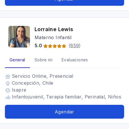
Psicooncología, Terapia de pareja, Arteterapia,
Perinatal, Adulto, Adolescentes, Trastornos del
ánimo, Depresión, Estrés postraumático,
Terapia para la ansiedad, Terapia familiar,
Lorraine Lewis
Cognitivo conductual
Materno Infantil
5.0
(
859
)
General
Sobre mí
Evaluaciones
Servicio
Online, Presencial
Concepción, Chile
Isapre
Infantojuvenil, Terapia familiar, Perinatal, Niños
Agendar