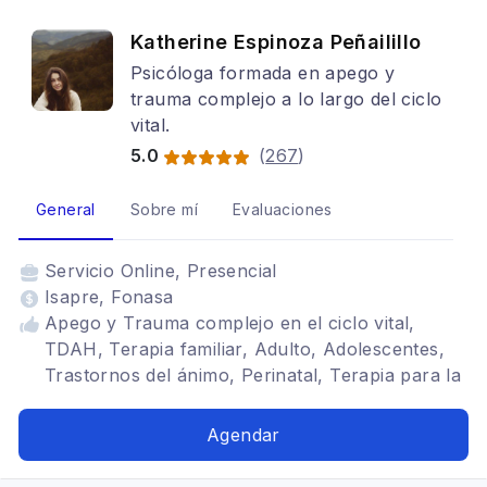
Katherine Espinoza Peñailillo
Psicóloga formada en apego y
trauma complejo a lo largo del ciclo
vital.
5.0
(
267
)
General
Sobre mí
Evaluaciones
Servicio
Online, Presencial
Isapre, Fonasa
Apego y Trauma complejo en el ciclo vital,
TDAH, Terapia familiar, Adulto, Adolescentes,
Trastornos del ánimo, Perinatal, Terapia para la
ansiedad, Estrés postraumático, Depresión,
Terapia de pareja, Trastornos de la
Agendar
personalidad, Trastornos alimenticios TCA,
Tratamientos para fobia social