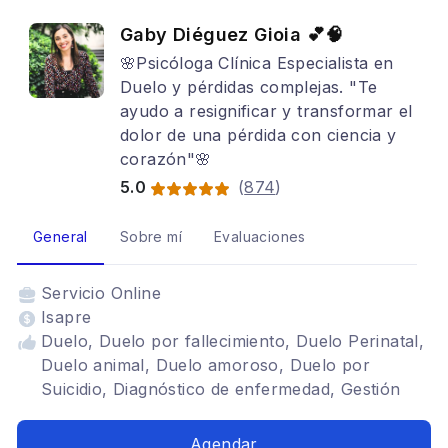
Gaby Diéguez Gioia 💕🧠
🌸Psicóloga Clínica Especialista en
Duelo y pérdidas complejas. "Te
ayudo a resignificar y transformar el
dolor de una pérdida con ciencia y
corazón"🌸
5.0
(
874
)
General
Sobre mí
Evaluaciones
Servicio
Online
Isapre
Duelo, Duelo por fallecimiento, Duelo Perinatal,
Duelo animal, Duelo amoroso, Duelo por
Suicidio, Diagnóstico de enfermedad, Gestión
emocional, Estrés crónico, Neurociencias,
Duelo por abandono, Duelo Migratorio,
Agendar