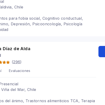
ial
ldivia, Chile
ntos para fobia social, Cognitivo conductual,
nimo, Depresión, Psicooncología, Psicología
nidad
a Díaz de Alda
d
(
296
)
í
Evaluaciones
Presencial
 Viña del Mar, Chile
os del ánimo, Trastornos alimenticios TCA, Terapia