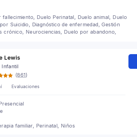
 fallecimiento, Duelo Perinatal, Duelo animal, Duelo
or Suicidio, Diagnóstico de enfermedad, Gestión
és crónico, Neurociencias, Duelo por abandono,
, Psicooncología, Terapia de pareja, Arteterapia,
o, Adolescentes, Trastornos del ánimo, Depresión,
ico, Terapia para la ansiedad, Terapia familiar,
e Lewis
tual
Infantil
(
861
)
í
Evaluaciones
Presencial
le
erapia familiar, Perinatal, Niños