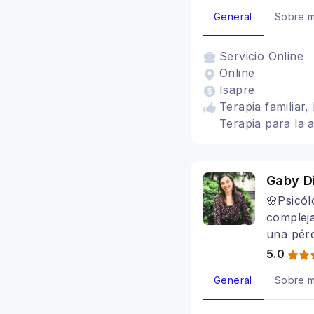
General
Sobre m
Servicio
Online
Online
Isapre
Terapia familiar,
Terapia para la a
Gaby Di
🌸Psicól
compleja
una pérd
5.0
General
Sobre m