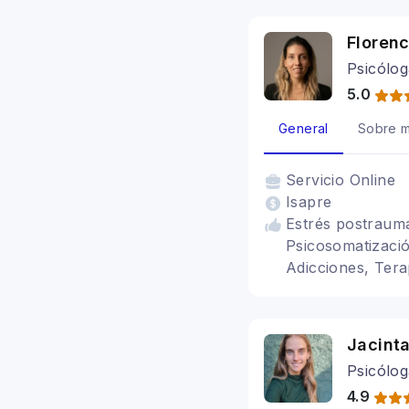
Floren
Psicólog
5.0
General
Sobre m
Servicio
Online
Isapre
Estrés postraumá
Psicosomatizació
Adicciones, Tera
Heridas de Infan
ansiedad
Jacint
Psicóloga
4.9