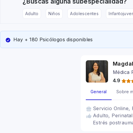
¿Buscas alguna subespecialidad?
Adulto
Niños
Adolescentes
Infantojuven
Hay + 180 Psicólogos disponibles
Magdal
Médica P
4.9
General
Sobre m
Servicio
Online, 
Adulto, Perinata
Estrés postraumá