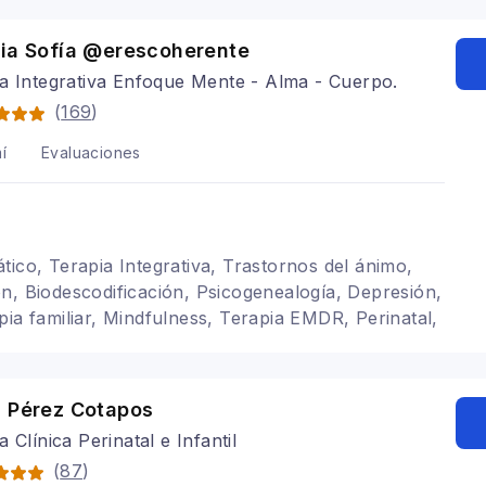
cia Sofía @erescoherente
a Integrativa Enfoque Mente - Alma - Cuerpo.
(
169
)
í
Evaluaciones
tico, Terapia Integrativa, Trastornos del ánimo,
n, Biodescodificación, Psicogenealogía, Depresión,
pia familiar, Mindfulness, Terapia EMDR, Perinatal,
cia, Patrones Familiares, Abuso, Terapia para la
a Pérez Cotapos
 Clínica Perinatal e Infantil
(
87
)