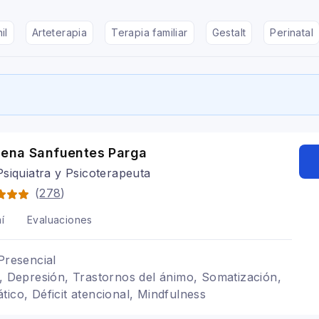
il
Arteterapia
Terapia familiar
Gestalt
Perinatal
ena Sanfuentes Parga
siquiatra y Psicoterapeuta
(
278
)
í
Evaluaciones
Presencial
l, Depresión, Trastornos del ánimo, Somatización,
tico, Déficit atencional, Mindfulness