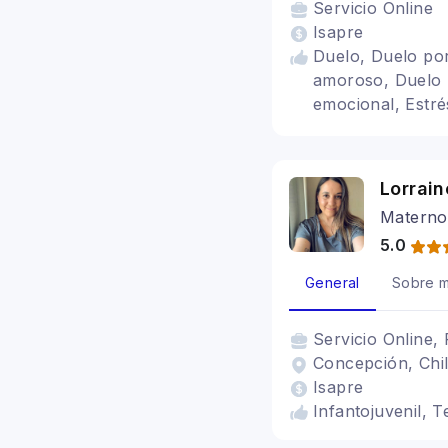
Servicio
Online
Isapre
Duelo, Duelo por
amoroso, Duelo p
emocional, Estr
Duelo Migratorio
Perinatal, Adult
Estrés postraumát
Lorrain
Cognitivo conduc
Materno 
5.0
General
Sobre m
Servicio
Online, 
Concepción, Chi
Isapre
Infantojuvenil, T