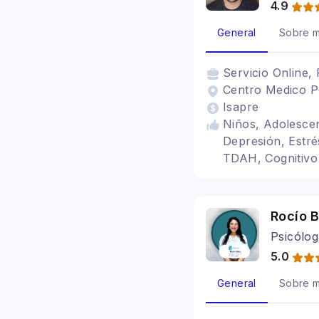
4.9
General
Sobre m
Servicio
Online, 
Centro Medico Po
Isapre
Niños, Adolescen
Depresión, Estré
TDAH, Cognitivo
Rocío 
Psicólog
5.0
General
Sobre m