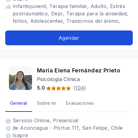
Infantojuvenil, Terapia familiar, Adulto, Estrés
postraumático, Depr, Terapia para la ansiedad,
Niños, Adolescentes, Trastornos del ánimo,
Trastornos alimenticios TCA, Depresión,
Bipolaridad, Trastornos de la personalidad
Agendar
María Elena Fernández Prieto
Psicología Clínica
5.0
(
104
)
General
Sobre mí
Evaluaciones
Servicio
Online, Presencial
de Aconcagua - Portus 111, San Felipe, Chile
Isapre