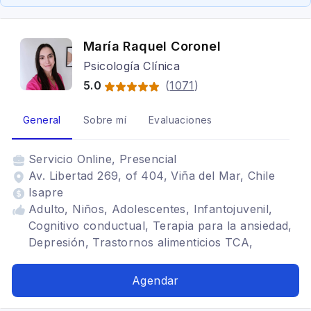
María Raquel Coronel
Psicología Clínica
5.0
(
1071
)
General
Sobre mí
Evaluaciones
Servicio
Online, Presencial
Av. Libertad 269, of 404, Viña del Mar, Chile
Isapre
Adulto, Niños, Adolescentes, Infantojuvenil,
Cognitivo conductual, Terapia para la ansiedad,
Depresión, Trastornos alimenticios TCA,
Trastornos del ánimo, Duelo, Estrés
postraumático
Agendar