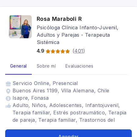
Rosa Maraboli R
Psicóloga Clínica Infanto-Juvenil,
Adultos y Parejas - Terapeuta
Sistémica
4.9
(
401
)
General
Sobre mí
Evaluaciones
Servicio
Online, Presencial
Buenos Aires 1199, Villa Alemana, Chile
Isapre, Fonasa
Adulto, Niños, Adolescentes, Infantojuvenil,
Terapia familiar, Estrés postraumático, Terapia
de pareja, Terapia familiar, Trastornos del
ánimo, Depresión, Terapia para la ansiedad,
Estrés postraumático, Trastornos de la
Agendar