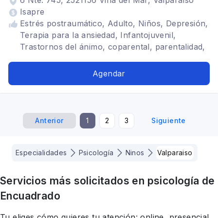
6 Nte. 745, 2521156 Viña del Mar, Valparaíso
Isapre
Estrés postraumático, Adulto, Niños, Depresión,
Terapia para la ansiedad, Infantojuvenil,
Trastornos del ánimo, coparental, parentalidad,
Adolescentes, Trastornos de la personalidad,
Bipolaridad, TDAH, Adicciones
Agendar
Anterior
1
2
3
Siguiente
Especialidades
Psicología
Ninos
Valparaiso
Servicios más solicitados en
psicología
de
Encuadrado
Tu eliges cómo quieres tu atención: online, presencial