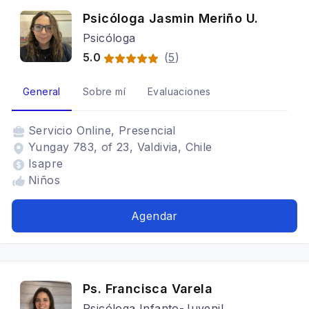
Psicóloga Jasmin Meriño U.
Psicóloga
5.0
(
5
)
General
Sobre mí
Evaluaciones
Servicio
Online, Presencial
Yungay 783, of 23, Valdivia, Chile
Isapre
Niños
Agendar
Ps. Francisca Varela
Psicóloga Infanto-Juvenil