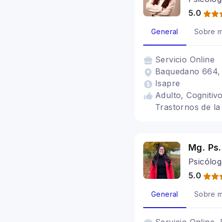
5.0
General
Sobre m
Servicio
Online
Baquedano 664, V
Isapre
Adulto, Cognitiv
Trastornos de la
Mg. Ps.
Psicólog
5.0
General
Sobre m