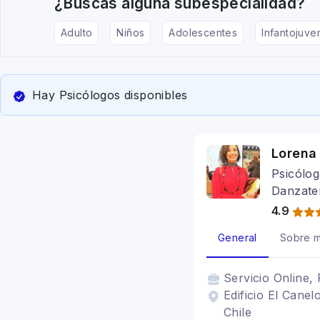
¿Buscas alguna subespecialidad?
Adulto
Niños
Adolescentes
Infantojuven
Hay Psicólogos disponibles
Lorena
Psicólog
Danzate
4.9
General
Sobre m
Servicio
Online, 
Edificio El Canel
Chile