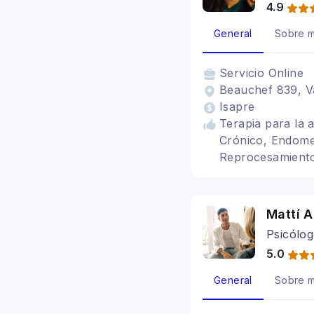
4.9
General
Sobre m
Servicio
Online
Beauchef 839, Va
Isapre
Terapia para la 
Crónico, Endomet
Reprocesamiento
Mattí 
Psicólogo
5.0
General
Sobre m