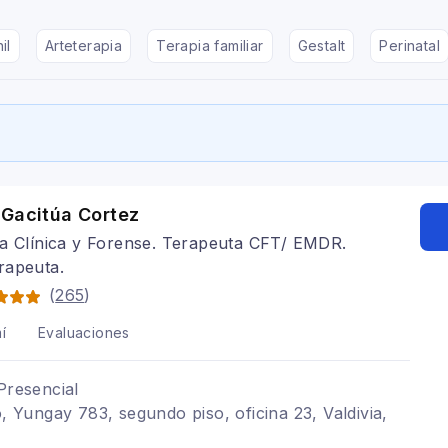
il
Arteterapia
Terapia familiar
Gestalt
Perinatal
 Gacitúa Cortez
a Clínica y Forense. Terapeuta CFT/ EMDR.
rapeuta.
(
265
)
í
Evaluaciones
Presencial
o, Yungay 783, segundo piso, oficina 23, Valdivia,