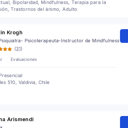
tual, Bipolaridad, Mindfulness, Terapia para la
ión, Trastornos del ánimo, Adulto
win Krogh
siquiatra- Psicoterapeuta-Instructor de Mindfulness
(
31
)
í
Evaluaciones
Presencial
s 510, Valdivia, Chile
ina Arismendi
ga