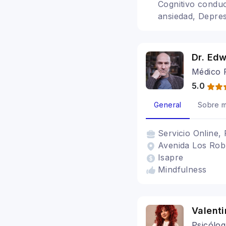
Cognitivo conduc
ansiedad, Depres
Dr. Ed
Médico P
5.0
General
Sobre m
Servicio
Online, 
Avenida Los Roble
Isapre
Mindfulness
Valent
Psicólo