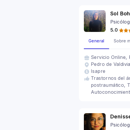
Sol Bo
Psicólog
5.0
General
Sobre m
Servicio
Online, 
Pedro de Valdivia
Isapre
Trastornos del á
postraumático, T
Autoconocimiento
emocional, Duelo
Deniss
Psicólog