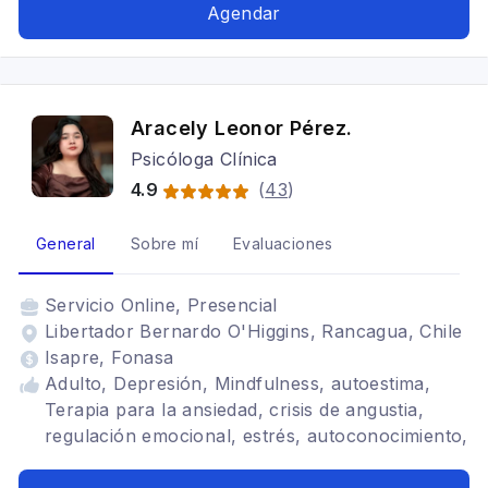
Mindfulness, Cognitivo conductual
Agendar
Aracely Leonor Pérez.
Psicóloga Clínica
4.9
(
43
)
General
Sobre mí
Evaluaciones
Servicio
Online, Presencial
Libertador Bernardo O'Higgins, Rancagua, Chile
Isapre, Fonasa
Adulto, Depresión, Mindfulness, autoestima,
Terapia para la ansiedad, crisis de angustia,
regulación emocional, estrés, autoconocimiento,
soledad