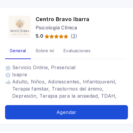
Centro Bravo Ibarra
Psicología Clínica
5.0
(
3
)
General
Sobre mí
Evaluaciones
Servicio
Online, Presencial
Isapre
Adulto, Niños, Adolescentes, Infantojuvenil,
Terapia familiar, Trastornos del ánimo,
Depresión, Terapia para la ansiedad, TDAH,
Mindfulness, Trastornos de la personalidad,
Trastornos alimenticios TCA, Cognitivo
Agendar
conductual, Adicciones, Terapia de pareja