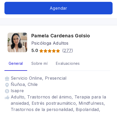
terapéutica, Intervención psicológica en adultos,
Psicóloga online, Autocuidado, Mindfulness,
Agendar
psicologa adultos, aromaterapia, ansiedad,
insomnio, Estrés, herida materna,
psicologasantiago, psicologañuñoa,
psicologaonline, psicoterapiaonline, DUELO,
Pamela Cardenas Golsio
TERAPIA DE DUELO, GESTION LIMITES,
Psicóloga Adultos
MEDITACION, COLLAGE, INTERVENCIONES
ARTETERAPEUTICAS EN DUELO, Arteterapia y
5.0
(
277
)
Mindfulness, journaling, psicologa, psicoterapia,
terapiaonline, autoconocimiento, psicologa
General
Sobre mí
Evaluaciones
providencia, Herida rechazo, herida abandono
Servicio
Online, Presencial
Ñuñoa, Chile
Isapre
Adulto, Trastornos del ánimo, Terapia para la
ansiedad, Estrés postraumático, Mindfulness,
Trastornos de la personalidad, Bipolaridad,
Depresión, Cognitivo conductual, Terapia de