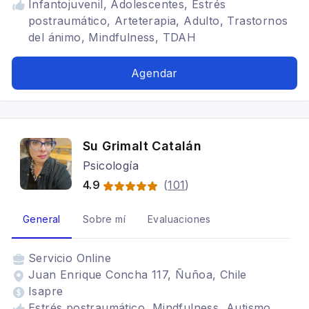
Infantojuvenil, Adolescentes, Estrés
postraumático, Arteterapia, Adulto, Trastornos
del ánimo, Mindfulness, TDAH
Agendar
Su Grimalt Catalán
Psicología
4.9
(
101
)
General
Sobre mí
Evaluaciones
Servicio
Online
Juan Enrique Concha 117, Ñuñoa, Chile
Isapre
Estrés postraumático, Mindfulness, Autismo