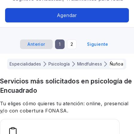
social, Mindfulness, Trastornos de la
personalidad
Agendar
Anterior
1
2
Siguiente
Especialidades
Psicología
Mindfulness
Ñuñoa
Servicios más solicitados en
psicología
de
Encuadrado
Tu eliges cómo quieres tu atención: online, presencial
y/o con cobertura FONASA.