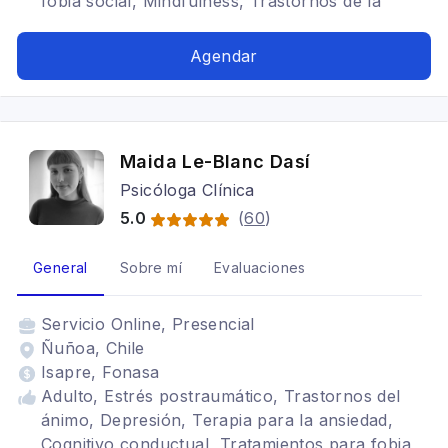
fobia social, Mindfulness, Trastornos de la
personalidad, Bipolaridad, Depresión, Terapia de
pareja
Agendar
Maida Le-Blanc Dasí
Psicóloga Clínica
5.0
(
60
)
General
Sobre mí
Evaluaciones
Servicio
Online, Presencial
Ñuñoa, Chile
Isapre, Fonasa
Adulto, Estrés postraumático, Trastornos del
ánimo, Depresión, Terapia para la ansiedad,
Cognitivo conductual, Tratamientos para fobia