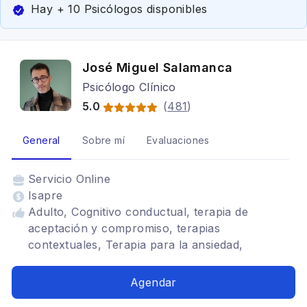
Hay + 10 Psicólogos disponibles
José Miguel Salamanca
Psicólogo Clínico
5.0
(
481
)
General
Sobre mí
Evaluaciones
Servicio
Online
Isapre
Adulto, Cognitivo conductual, terapia de
aceptación y compromiso, terapias
contextuales, Terapia para la ansiedad,
Depresión, Trastornos del ánimo, Mindfulness,
TDAH, Estrés postraumático, Tratamientos para
Agendar
fobia social