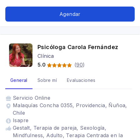
personalidad, Bipolaridad, Terapia de pareja,
fonasa
Agendar
Psicóloga Carola Fernández
Clínica
5.0
(
90
)
General
Sobre mí
Evaluaciones
Servicio
Online
Malaquías Concha 0355, Providencia, Ñuñoa,
Chile
Isapre
Gestalt, Terapia de pareja, Sexología,
Mindfulness, Adulto, Terapia Centrada en la