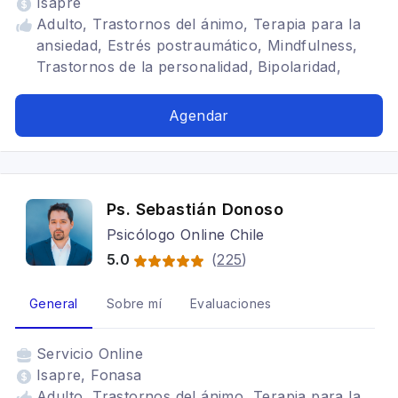
Isapre
Adulto, Trastornos del ánimo, Terapia para la
ansiedad, Estrés postraumático, Mindfulness,
Trastornos de la personalidad, Bipolaridad,
Depresión, Cognitivo conductual, Terapia de
pareja
Agendar
Ps. Sebastián Donoso
Psicólogo Online Chile
5.0
(
225
)
General
Sobre mí
Evaluaciones
Servicio
Online
Isapre, Fonasa
Adulto, Trastornos del ánimo, Terapia para la