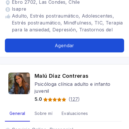
Ebro 2702, Las Condes, Chile
Isapre
Adulto, Estrés postraumático, Adolescentes,
Estrés postraumático, Mindfulness, TIC, Terapia
para la ansiedad, Depresión, Trastornos del
ánimo, Arteterapia, Trauma complejo, Enfoque
integrativo, Tratamientos para fobia social,
Agendar
Trastornos de la personalidad, Perinatal, TDAH,
Trauma, ASI, TDPM, Adicciones, Terapia
EMDR, Infantojuvenil
Malú Díaz Contreras
Psicóloga clínica adulto e infanto
juvenil
5.0
(
127
)
General
Sobre mí
Evaluaciones