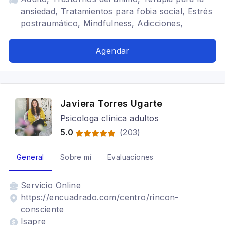
ansiedad, Tratamientos para fobia social, Estrés
postraumático, Mindfulness, Adicciones,
Trastornos de la personalidad, Trastornos
alimenticios TCA, Bipolaridad, Depresión,
Agendar
Cognitivo conductual, Gestión Emocional, Crisis
de Identidad, Autoestima, Autoconocimiento,
Superación Personal, Duelo, Acompañamiento
Psicológico
Javiera Torres Ugarte
Psicologa clínica adultos
5.0
(
203
)
General
Sobre mí
Evaluaciones
Servicio
Online
https://encuadrado.com/centro/rincon-
consciente
Isapre