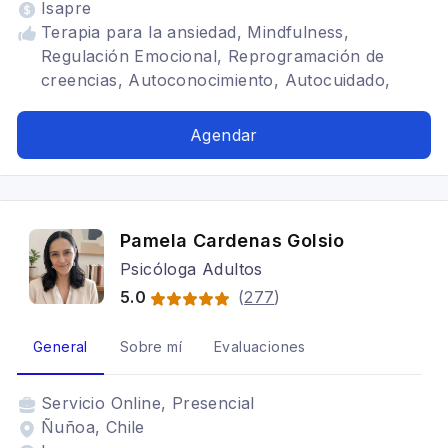
Isapre
Terapia para la ansiedad, Mindfulness,
Regulación Emocional, Reprogramación de
creencias, Autoconocimiento, Autocuidado,
Autoestima, Búsqueda de sentido, Espiritualidad,
Vidas Pasadas, Canalización, carta astral,
Agendar
Registros Akáshicos, Tarot, Revolución Solar,
Terapias Holísticas
Pamela Cardenas Golsio
Psicóloga Adultos
5.0
(
277
)
General
Sobre mí
Evaluaciones
Servicio
Online, Presencial
Ñuñoa, Chile