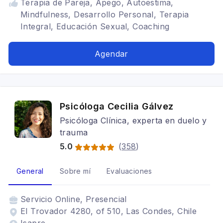
Terapia de Pareja, Apego, Autoestima,
Mindfulness, Desarrollo Personal, Terapia
Integral, Educación Sexual, Coaching
Ontológico, Ansiedad, Depresión, Estrés,
Autocuidado, Supervisión Clínica a
Agendar
Profesionales, Sexualidad consciente
Psicóloga Cecilia Gálvez
Psicóloga Clínica, experta en duelo y
trauma
5.0
(
358
)
General
Sobre mí
Evaluaciones
Servicio
Online, Presencial
El Trovador 4280, of 510, Las Condes, Chile