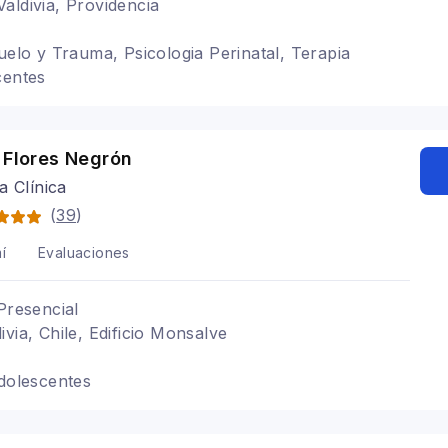
aldivia, Providencia
Duelo y Trauma, Psicologia Perinatal, Terapia
centes
 Flores Negrón
a Clínica
(
39
)
í
Evaluaciones
Presencial
via, Chile, Edificio Monsalve
Adolescentes