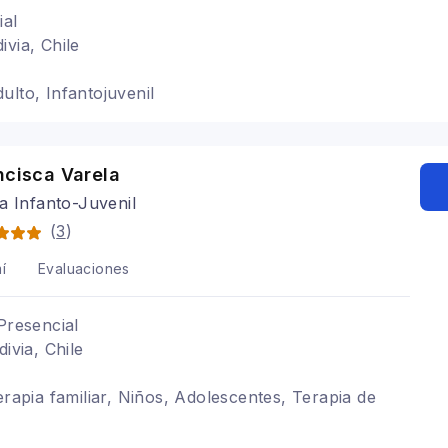
ial
ivia, Chile
ulto, Infantojuvenil
ncisca Varela
a Infanto-Juvenil
(
3
)
í
Evaluaciones
Presencial
divia, Chile
erapia familiar, Niños, Adolescentes, Terapia de