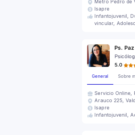
Metro Pedro de V
Isapre
Infantojuvenil, 
vincular, Adoles
Ps. Paz
Psicólog
5.0
General
Sobre m
Servicio
Online, 
Arauco 225, Valdi
Isapre
Infantojuvenil, 