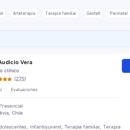
il
Arteterapia
Terapia familiar
Gestalt
Perinatal
Audicio Vera
o clínico
(
275
)
í
Evaluaciones
Presencial
ivia, Chile
olescentes, Infantojuvenil, Terapia familiar, Terapia