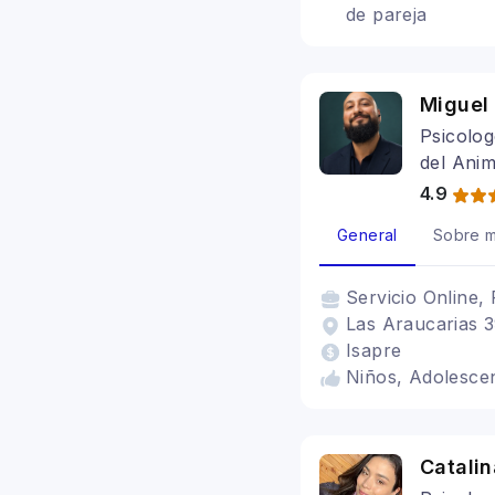
de pareja
Miguel
Psicolog
del Ani
4.9
General
Sobre m
Servicio
Online, 
Las Araucarias 39
Isapre
Niños, Adolescen
Catali