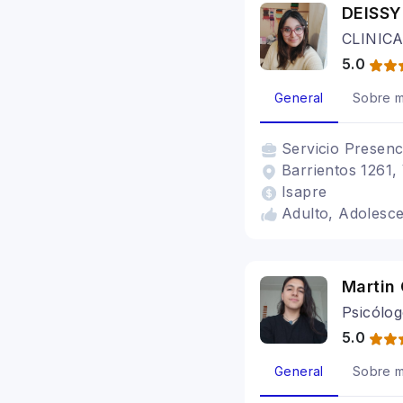
DEISS
CLINIC
5.0
General
Sobre m
Servicio
Presenc
Barrientos 1261, 
Isapre
Adulto, Adolesce
Martin
Psicólo
5.0
General
Sobre m