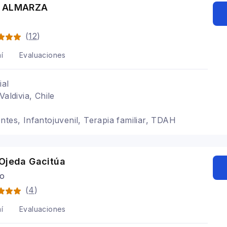
Y ALMARZA
A
(
12
)
í
Evaluaciones
ial
Valdivia, Chile
ntes, Infantojuvenil, Terapia familiar, TDAH
 Ojeda Gacitúa
go
(
4
)
í
Evaluaciones