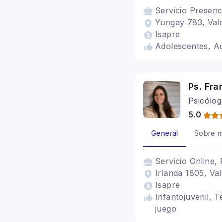
Servicio
Presenc
Yungay 783, Vald
Isapre
Adolescentes, Ad
Ps. Fra
Psicólog
5.0
General
Sobre m
Servicio
Online, 
Irlanda 1805, Val
Isapre
Infantojuvenil, T
juego