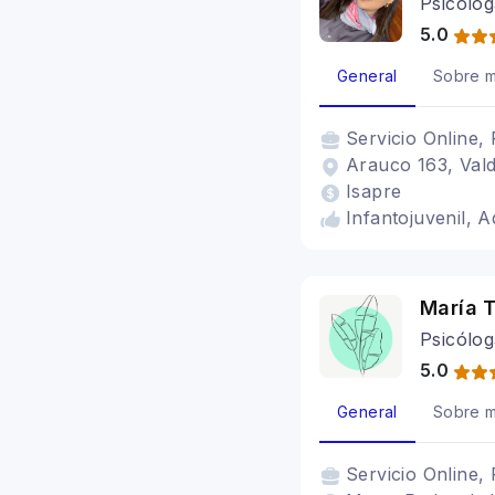
Psicolog
5.0
General
Sobre m
Servicio
Online, 
Arauco 163, Valdi
Isapre
Infantojuvenil, 
María 
Psicólog
5.0
General
Sobre m
Servicio
Online, 