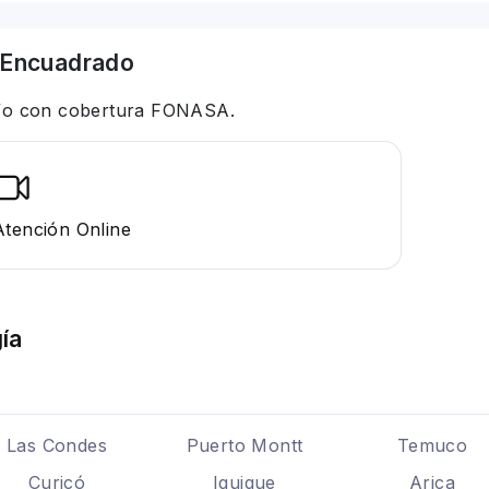
Encuadrado
 y/o con cobertura FONASA.
Atención Online
ía
Las Condes
Puerto Montt
Temuco
Curicó
Iquique
Arica