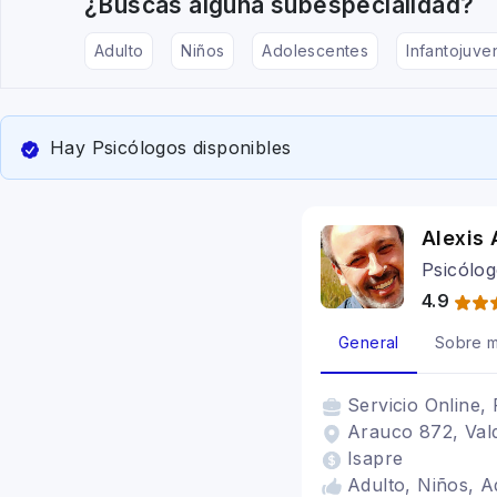
¿Buscas alguna subespecialidad?
Adulto
Niños
Adolescentes
Infantojuven
Hay Psicólogos disponibles
Alexis 
Psicólog
4.9
General
Sobre m
Servicio
Online, 
Arauco 872, Vald
Isapre
Adulto, Niños, Ad