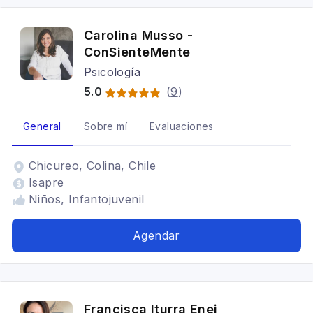
Carolina Musso -
ConSienteMente
Psicología
5.0
(
9
)
General
Sobre mí
Evaluaciones
Chicureo, Colina, Chile
Isapre
Niños, Infantojuvenil
Agendar
Francisca Iturra Enei