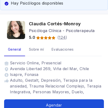
Hay Psicólogos disponibles
Claudia Cortés-Monroy
Psicóloga Clínica - Psicoterapeuta
5.0
(
124
)
General
Sobre mí
Evaluaciones
Servicio
Online, Presencial
Avenida Libertad 269, Viña del Mar, Chile
Isapre, Fonasa
Adulto, Gestalt, Depresión, Terapia para la
ansiedad, Trauma Relacional Complejo, Terapia
Integrativa, Personas Mayores, Duelo,
Trastornos del ánimo, Trastorno Adaptativo,
Heridas de Infancia, Niñez Herida
Agendar