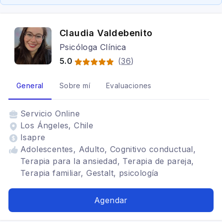
Claudia Valdebenito
Psicóloga Clínica
5.0
(
36
)
General
Sobre mí
Evaluaciones
Servicio
Online
Los Ángeles, Chile
Isapre
Adolescentes, Adulto, Cognitivo conductual,
Terapia para la ansiedad, Terapia de pareja,
Terapia familiar, Gestalt, psicología
organizacional, asesorías laborales,
constelaciones familiares, aromaterapia
Agendar