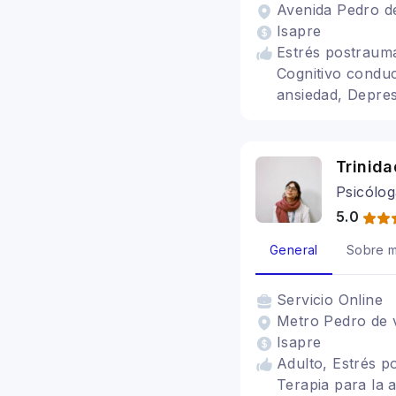
Avenida Pedro de
Isapre
Estrés postraumá
Cognitivo conduc
ansiedad, Depres
Trinid
Psicólog
5.0
General
Sobre m
Servicio
Online
Metro Pedro de v
Isapre
Adulto, Estrés p
Terapia para la 