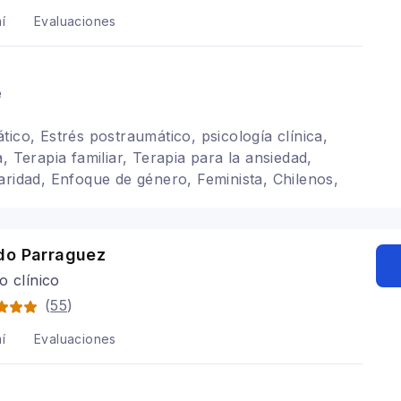
í
Evaluaciones
e
tico, Estrés postraumático, psicología clínica,
, Terapia familiar, Terapia para la ansiedad,
aridad, Enfoque de género, Feminista, Chilenos,
s chilenos/as/es, Sistémica, Psicoterapia
do Parraguez
o clínico
(
55
)
í
Evaluaciones