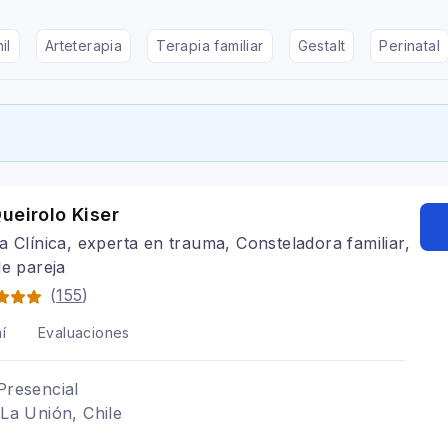
il
Arteterapia
Terapia familiar
Gestalt
Perinatal
ueirolo Kiser
a Clínica, experta en trauma, Consteladora familiar,
de pareja
(
155
)
í
Evaluaciones
Presencial
 La Unión, Chile