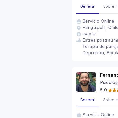
General
Sobre m
Servicio
Online
Panguipulli, Chil
Isapre
Estrés postraumá
Terapia de pareja
Depresión, Bipol
Terapia migrante
Fernan
Psicólog
5.0
General
Sobre m
Servicio
Online