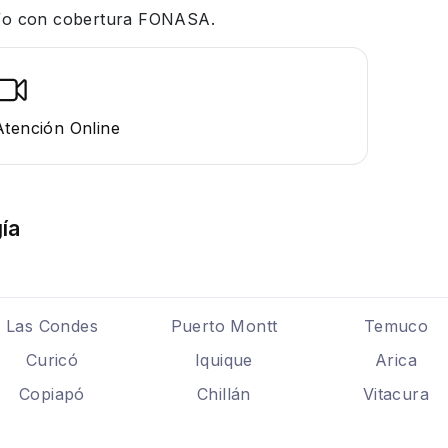
 y/o con cobertura FONASA.
Atención Online
ía
Las Condes
Puerto Montt
Temuco
Curicó
Iquique
Arica
Copiapó
Chillán
Vitacura