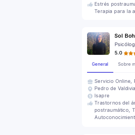
Estrés postraumá
Terapia para la 
Sol Bo
Psicólog
5.0
General
Sobre m
Servicio
Online, 
Pedro de Valdivia
Isapre
Trastornos del á
postraumático, T
Autoconocimiento
emocional, Duelo