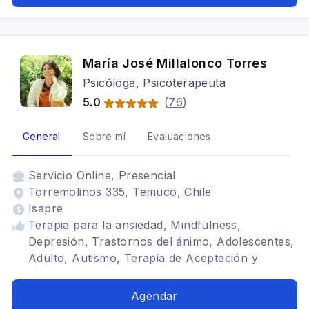
María José Millalonco Torres
Psicóloga, Psicoterapeuta
5.0
(
76
)
General
Sobre mí
Evaluaciones
Servicio
Online, Presencial
Torremolinos 335, Temuco, Chile
Isapre
Terapia para la ansiedad, Mindfulness,
Depresión, Trastornos del ánimo, Adolescentes,
Adulto, Autismo, Terapia de Aceptación y
Compromiso, Neurodivergencias, Terapia
sistemica, Estrés postraumático, Enfoque
Agendar
neuroafirmativo, Enfoque afirmativo lgbtiqanb+,