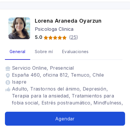
Lorena Araneda Oyarzun
Psicologa Clinica
5.0
(
25
)
General
Sobre mí
Evaluaciones
Servicio
Online, Presencial
España 460, oficina 812, Temuco, Chile
Isapre
Adulto, Trastornos del ánimo, Depresión,
Terapia para la ansiedad, Tratamientos para
fobia social, Estrés postraumático, Mindfulness,
Bipolaridad, Cognitivo conductual, Asesoria
Psicolaboral, Manejo de ansiedad en entrevistas
Agendar
de trabajo