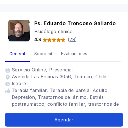
Ps. Eduardo Troncoso Gallardo
Psicólogo clínico
4.9
(
29
)
General
Sobre mí
Evaluaciones
Servicio
Online, Presencial
Avenida Las Encinas 3056, Temuco, Chile
Isapre
Terapia familiar, Terapia de pareja, Adulto,
Depresión, Trastornos del ánimo, Estrés
postraumático, conflicto familiar, trastornos de
pánico, duelos, abuso sexual, violencia
intrafamiliar
Agendar