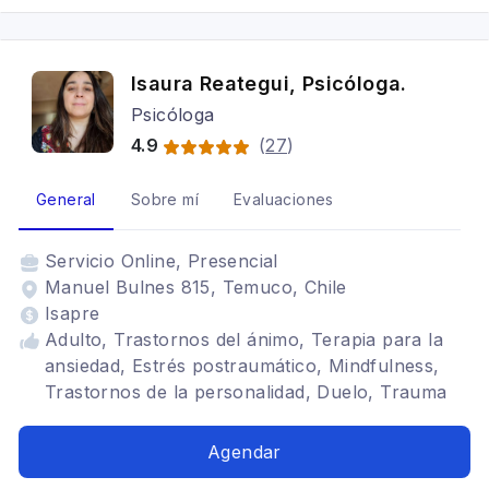
Isaura Reategui, Psicóloga.
Psicóloga
4.9
(
27
)
General
Sobre mí
Evaluaciones
Servicio
Online, Presencial
Manuel Bulnes 815, Temuco, Chile
Isapre
Adulto, Trastornos del ánimo, Terapia para la
ansiedad, Estrés postraumático, Mindfulness,
Trastornos de la personalidad, Duelo, Trauma
Complejo, Gestalt, Tratamientos para fobia
social, desarrollo personal, Bipolaridad,
Agendar
Depresión, Arteterapia