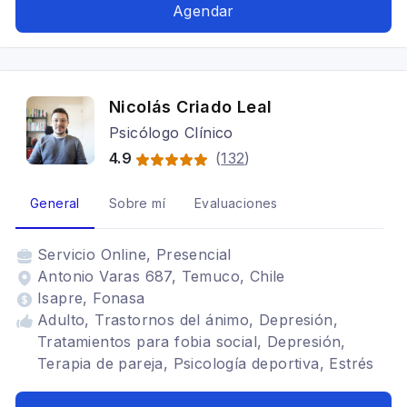
Autismo Mujeres, violencia intrafamiliar,
Agendar
Relaciones toxicas, stress, separaciones,
Adicciones, duelos, autoconocimiento, Terapia
de pareja, endometriosis, dolor cronico,
fibromialgia, Psicoterapia Adultos y
Nicolás Criado Leal
Adolescentes, salud mental adolescente,
Psicólogo Clínico
Adolescentes, Adulto
4.9
(
132
)
General
Sobre mí
Evaluaciones
Servicio
Online, Presencial
Antonio Varas 687, Temuco, Chile
Isapre, Fonasa
Adulto, Trastornos del ánimo, Depresión,
Tratamientos para fobia social, Depresión,
Terapia de pareja, Psicología deportiva, Estrés
postraumático, TDAH, Mindfulness