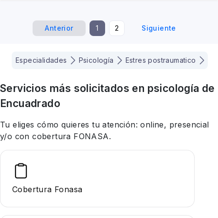
Anterior
1
2
Siguiente
Especialidades
Psicología
Estres postraumatico
Te
Servicios más solicitados en
psicología
de
Encuadrado
Tu eliges cómo quieres tu atención: online, presencial
y/o con cobertura FONASA.
Cobertura Fonasa