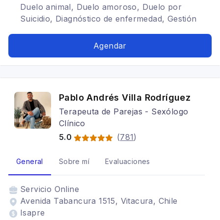
Duelo animal, Duelo amoroso, Duelo por
Suicidio, Diagnóstico de enfermedad, Gestión
emocional, Estrés crónico, Neurociencias,
Duelo por abandono, Duelo Migratorio,
Agendar
Psicooncología, Terapia de pareja, Arteterapia,
Perinatal, Adulto, Adolescentes, Trastornos del
ánimo, Depresión, Estrés postraumático,
Terapia para la ansiedad, Terapia familiar,
Pablo Andrés Villa Rodríguez
Cognitivo conductual
Terapeuta de Parejas - Sexólogo
Clínico
5.0
(
781
)
General
Sobre mí
Evaluaciones
Servicio
Online
Avenida Tabancura 1515, Vitacura, Chile
Isapre