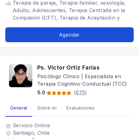
Terapia de pareja, Terapia familiar, sexología,
Adulto, Adolescentes, Terapia Centrada en la
Compasión (CFT), Terapia de Aceptación y
Compromiso (ACT), Trastornos del ánimo,
Depresión, Tratamientos para fobia social,
Agendar
Adicciones, Cognitivo conductual,
Psicooncología, Terapia para la ansiedad,
Mindfulness, Estrés postraumático
Ps. Víctor Ortiz Farías
Psicólogo Clínico | Especialista en
Terapia Cognitivo-Conductual (TCC)
5.0
(
675
)
General
Sobre mí
Evaluaciones
Servicio
Online
Santiago, Chile