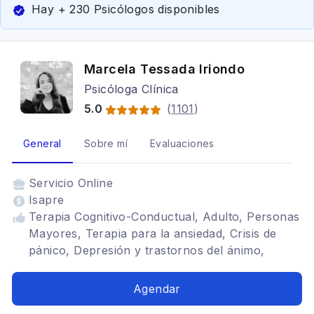
Hay + 230 Psicólogos disponibles
Marcela Tessada Iriondo
Psicóloga Clínica
5.0
(
1101
)
General
Sobre mí
Evaluaciones
Servicio
Online
Isapre
Terapia Cognitivo-Conductual, Adulto, Personas
Mayores, Terapia para la ansiedad, Crisis de
pánico, Depresión y trastornos del ánimo,
Estrés y burnout, Regulación emocional,
Autoestima, Límites, Duelo, Duelo migratorio,
Agendar
Ansiedad social, Trastorno de estrés