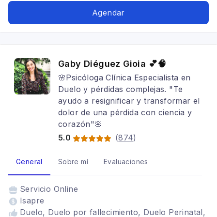
Menopausia, Estrés postraumático
Agendar
Gaby Diéguez Gioia 💕🧠
🌸Psicóloga Clínica Especialista en
Duelo y pérdidas complejas. "Te
ayudo a resignificar y transformar el
dolor de una pérdida con ciencia y
corazón"🌸
5.0
(
874
)
General
Sobre mí
Evaluaciones
Servicio
Online
Isapre
Duelo, Duelo por fallecimiento, Duelo Perinatal,