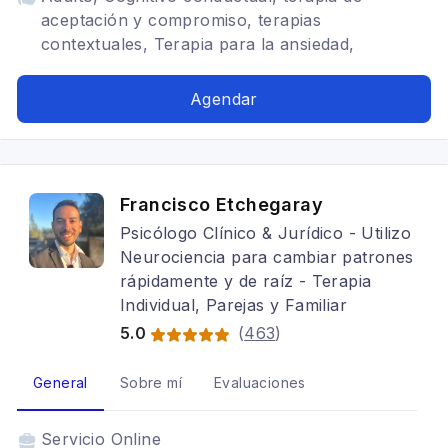
aceptación y compromiso, terapias
contextuales, Terapia para la ansiedad,
Depresión, Trastornos del ánimo, Mindfulness,
TDAH, Estrés postraumático, Tratamientos para
Agendar
fobia social
Francisco Etchegaray
Psicólogo Clínico & Jurídico - Utilizo
Neurociencia para cambiar patrones
rápidamente y de raíz - Terapia
Individual, Parejas y Familiar
5.0
(
463
)
General
Sobre mí
Evaluaciones
Servicio
Online