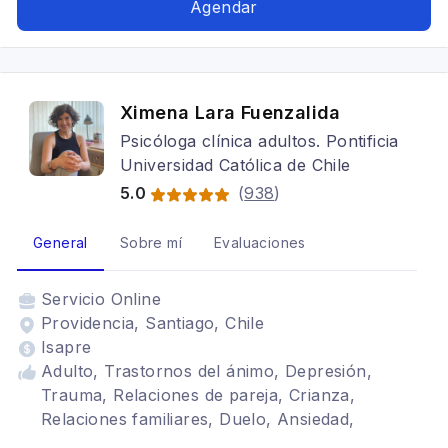
Tratamientos para fobia social, Bipolaridad,
Agendar
Trastorno Obsesivo Compulsivo
Ximena Lara Fuenzalida
Psicóloga clínica adultos. Pontificia
Universidad Católica de Chile
5.0
(
938
)
General
Sobre mí
Evaluaciones
Servicio
Online
Providencia, Santiago, Chile
Isapre
Adulto, Trastornos del ánimo, Depresión,
Trauma, Relaciones de pareja, Crianza,
Relaciones familiares, Duelo, Ansiedad,
Autoestima, Psicoanálisis Relacional, Mujeres,