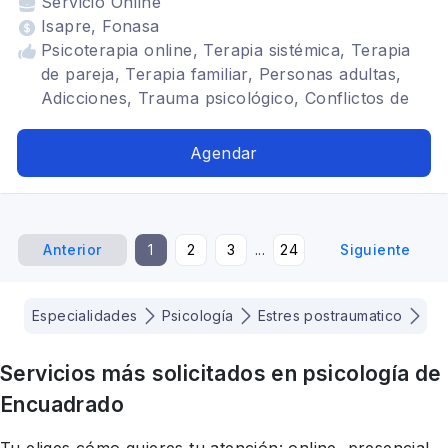
Servicio
Online
Isapre, Fonasa
Psicoterapia online, Terapia sistémica, Terapia
de pareja, Terapia familiar, Personas adultas,
Adicciones, Trauma psicológico, Conflictos de
pareja, Comunicación en la pareja, Crisis
familiares, Separación y duelo, Relaciones
Agendar
familiares, Regulación emocional, Estrés
postraumático, Terapia para la ansiedad,
Burnout
Anterior
1
2
3
...
24
Siguiente
Especialidades
Psicología
Estres postraumatico
Sa
Servicios más solicitados en
psicología
de
Encuadrado