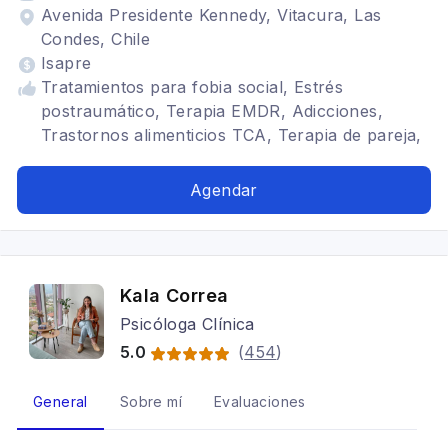
Avenida Presidente Kennedy, Vitacura, Las
Condes, Chile
Isapre
Tratamientos para fobia social, Estrés
postraumático, Terapia EMDR, Adicciones,
Trastornos alimenticios TCA, Terapia de pareja,
Cognitivo conductual, Trastornos de Ansiedad,
Crisis de Pánico, Trastornos del ánimo,
Agendar
Depresión, Adicción a Pornografía, Abuso
Sexual, Trastornos de la personalidad, Hipnosis
Ericksoniana, Terapia familiar, Adulto, TOC
Kala Correa
Psicóloga Clínica
5.0
(
454
)
General
Sobre mí
Evaluaciones