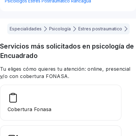
Psicólogos Estres Postraumatico Rancagua
Especialidades
Psicología
Estres postraumatico
Iq
Servicios más solicitados en
psicología
de
Encuadrado
Tu eliges cómo quieres tu atención: online, presencial
y/o con cobertura FONASA.
Cobertura Fonasa