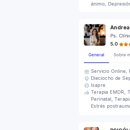
ánimo, Depresió
Andrea
Ps. Clín
5.0
General
Sobre m
Servicio
Online, 
Dieciocho de Sep
Isapre
Terapia EMDR, Tr
Perinatal, Terap
Estrés postraumát
Desarrollo perso