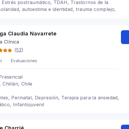
, Estrés postraumático, TDAH, Trastornos de la
polaridad, autoestima e identidad, trauma complejo,
n emocional, diversidad sexual y de género,
nticios TCA
oga Claudia Navarrete
a Clínica
(
52
)
í
Evaluaciones
Presencial
 Chillán, Chile
tes, Perinatal, Depresión, Terapia para la ansiedad,
tico, Infantojuvenil
e Charrié