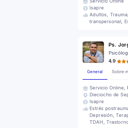
Servicio
Online
Isapre
Adultos, Trauma,
transpersonal, E
Ps. Jo
Psicólog
4.9
General
Sobre m
Servicio
Online, 
Dieciocho de Sep
Isapre
Estrés postraumá
Depresión, Terap
TDAH, Trastorno