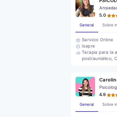
PSICÓ
Ansieda
5.0
General
Sobre m
Servicio
Online
Isapre
Terapia para la 
postraumático, C
Caroli
Psicolog
4.9
General
Sobre m