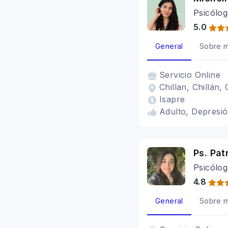
Psicólog
5.0
General
Sobre m
Servicio
Online
Chillan, Chillán, 
Isapre
Adulto, Depresió
Ps. Pat
Psicólog
4.8
General
Sobre m