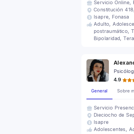
Servicio
Online, 
Constitución 418,
Isapre, Fonasa
Adulto, Adolesce
postraumático, T
Bipolaridad, Ter
Alexan
Psicólog
4.9
General
Sobre m
Servicio
Presenc
Dieciocho de Sept
Isapre
Adolescentes, Ad