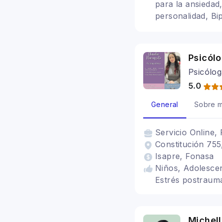
para la ansiedad
personalidad, Bi
duelo, regulació
Trastornos alime
Psicól
Psicólog
5.0
General
Sobre m
Servicio
Online, 
Constitución 755,
Isapre, Fonasa
Niños, Adolescen
Estrés postraumá
Michell