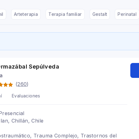
il
Arteterapia
Terapia familiar
Gestalt
Perinatal
Ormazábal Sepúlveda
ga
(
260
)
í
Evaluaciones
Presencial
lan, Chillán, Chile
ostraumático, Trauma Complejo, Trastornos del