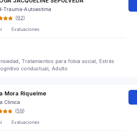
LOGA JACQUELINE SEPULVEDA
d-Trauma-Autoestima
(
92
)
í
Evaluaciones
ansiedad, Tratamientos para fobia social, Estrés
ognitivo conductual, Adulto
na Mora Riquelme
a Clinica
(
59
)
í
Evaluaciones