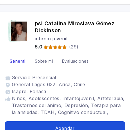
psi Catalina Miroslava Gómez
Dickinson
infanto juvenil
5.0
(
29
)
General
Sobre mí
Evaluaciones
Servicio
Presencial
General Lagos 632, Arica, Chile
Isapre, Fonasa
Niños, Adolescentes, Infantojuvenil, Arteterapia,
Trastornos del ánimo, Depresión, Terapia para
la ansiedad, TDAH, Cognitivo conductual,
Tratamientos para fobia social, Estrés
postraumático, Trastornos de la personalidad
Agendar