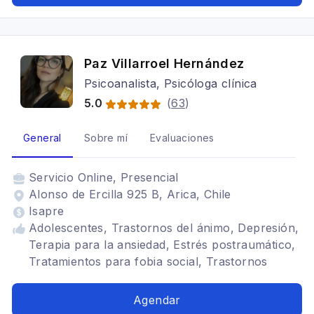
Paz Villarroel Hernández
Psicoanalista, Psicóloga clínica
5.0
(
63
)
General
Sobre mí
Evaluaciones
Servicio
Online, Presencial
Alonso de Ercilla 925 B, Arica, Chile
Isapre
Adolescentes, Trastornos del ánimo, Depresión,
Terapia para la ansiedad, Estrés postraumático,
Tratamientos para fobia social, Trastornos
alimenticios TCA, Trastornos de la personalidad,
Psicoanálisis, Adulto
Agendar