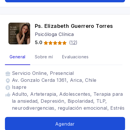
Ps. Elizabeth Guerrero Torres
Psicóloga Clínica
5.0
(
12
)
General
Sobre mí
Evaluaciones
Servicio
Online, Presencial
Av. Gonzalo Cerda 1361, Arica, Chile
Isapre
Adulto, Arteterapia, Adolescentes, Terapia para
la ansiedad, Depresión, Bipolaridad, TLP,
neurodivergencias, regulación emocional, Estrés
postraumático, Adicciones, Trastornos de la
personalidad, aromaterapia, autismo
Agendar