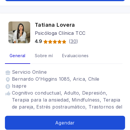
Tatiana Lovera
Psicóloga Clínica TCC
4.9
(
30
)
General
Sobre mí
Evaluaciones
Servicio
Online
Bernardo O'Higgins 1085, Arica, Chile
Isapre
Cognitivo conductual, Adulto, Depresión,
Terapia para la ansiedad, Mindfulness, Terapia
de pareja, Estrés postraumático, Trastornos del
ánimo, Tratamientos para fobia social
Agendar