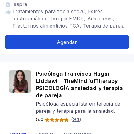
Isapre
Tratamientos para fobia social, Estrés
postraumático, Terapia EMDR, Adicciones,
Trastornos alimenticios TCA, Terapia de pareja,
Cognitivo conductual, Trastornos de Ansiedad,
Crisis de Pánico, Trastornos del ánimo,
Agendar
Depresión, Adicción a Pornografía, Abuso
Sexual, Trastornos de la personalidad, Hipnosis
Ericksoniana, Terapia familiar, Adulto, TOC
Psicóloga Francisca Hagar
Liddawi - TheMindfulTherapy
PSICOLOGÍA ansiedad y terapia
de pareja
Psicóloga especialista en terapia de
pareja y terapia para la ansiedad.
5.0
(
94
)