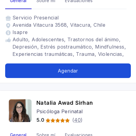
General
Sobre mí
Evaluaciones
Servicio
Presencial
Avenida Vitacura 3568, Vitacura, Chile
Isapre
Adulto, Adolescentes, Trastornos del ánimo,
Depresión, Estrés postraumático, Mindfulness,
Experiencias traumáticas, Trauma, Violencias,
Relaciones sociales, Autoestima, Identidad,
Niños, Infantojuvenil
Agendar
Natalia Awad Sirhan
Psicóloga Perinatal
5.0
(
40
)
General
Sobre mí
Evaluaciones