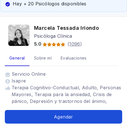
Hay + 20 Psicólogos disponibles
Marcela Tessada Iriondo
Psicóloga Clínica
5.0
(
1096
)
General
Sobre mí
Evaluaciones
Servicio
Online
Isapre
Terapia Cognitivo-Conductual, Adulto, Personas
Mayores, Terapia para la ansiedad, Crisis de
pánico, Depresión y trastornos del ánimo,
Estrés y burnout, Regulación emocional,
Autoestima, Límites, Duelo, Duelo migratorio,
Agendar
Ansiedad social, Trastorno de estrés