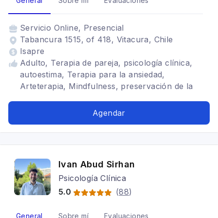
General
Sobre mí
Evaluaciones
Servicio
Online, Presencial
Tabancura 1515, of 418, Vitacura, Chile
Isapre
Adulto, Terapia de pareja, psicología clínica,
autoestima, Terapia para la ansiedad,
Arteterapia, Mindfulness, preservación de la
fertilidad con apoyo psicológico, tfe, Depresión,
Ansiedad, Estrés postraumático, Tratamientos
Agendar
para fobia social, Trastornos del ánimo
Ivan Abud Sirhan
Psicología Clínica
5.0
(
88
)
General
Sobre mí
Evaluaciones