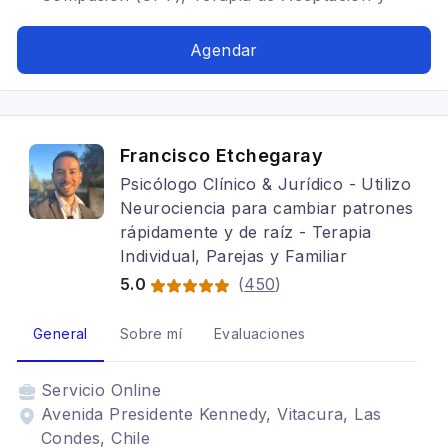
Compromiso (ACT), Trastornos del ánimo,
Depresión, Tratamientos para fobia social,
Agendar
Adicciones, Cognitivo conductual,
Psicooncología, Terapia para la ansiedad,
Mindfulness, Estrés postraumático
Francisco Etchegaray
Psicólogo Clínico & Jurídico - Utilizo
Neurociencia para cambiar patrones
rápidamente y de raíz - Terapia
Individual, Parejas y Familiar
5.0
(
450
)
General
Sobre mí
Evaluaciones
Servicio
Online
Avenida Presidente Kennedy, Vitacura, Las
Condes, Chile