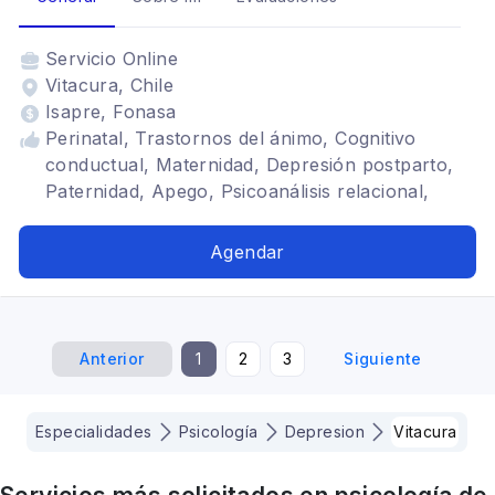
Servicio
Online
Vitacura, Chile
Isapre, Fonasa
Perinatal, Trastornos del ánimo, Cognitivo
conductual, Maternidad, Depresión postparto,
Paternidad, Apego, Psicoanálisis relacional,
Vinculos tempranos, Terapia individual, Terapia
Online, Parto, Puerperio, Prematuridad,
Agendar
Lactancia materna, Embarazo no deseado,
Embarazo, Postparto, Crianza temprana
Anterior
1
2
3
Siguiente
Especialidades
Psicología
Depresion
Vitacura