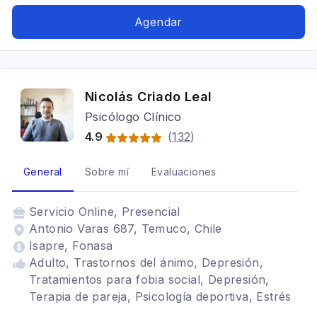
Terapia de pareja, Terapia de aceptación y
compromiso, Terapia para la ansiedad,
Agendar
Depresión, Vínculos, Límites
Nicolás Criado Leal
Psicólogo Clínico
4.9
(
132
)
General
Sobre mí
Evaluaciones
Servicio
Online, Presencial
Antonio Varas 687, Temuco, Chile
Isapre, Fonasa
Adulto, Trastornos del ánimo, Depresión,
Tratamientos para fobia social, Depresión,
Terapia de pareja, Psicología deportiva, Estrés
postraumático, TDAH, Mindfulness