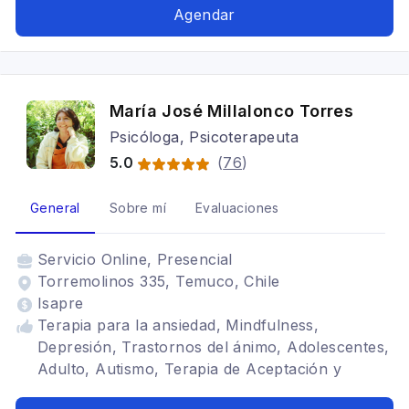
Psicooncología
Agendar
María José Millalonco Torres
Psicóloga, Psicoterapeuta
5.0
(
76
)
General
Sobre mí
Evaluaciones
Servicio
Online, Presencial
Torremolinos 335, Temuco, Chile
Isapre
Terapia para la ansiedad, Mindfulness,
Depresión, Trastornos del ánimo, Adolescentes,
Adulto, Autismo, Terapia de Aceptación y
Compromiso, Neurodivergencias, Terapia