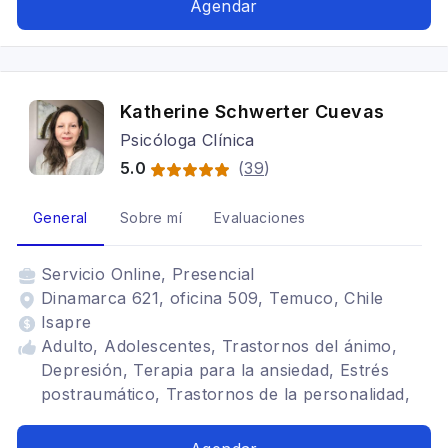
Agendar
parentales
Katherine Schwerter Cuevas
Psicóloga Clínica
5.0
(
39
)
General
Sobre mí
Evaluaciones
Servicio
Online, Presencial
Dinamarca 621, oficina 509, Temuco, Chile
Isapre
Adulto, Adolescentes, Trastornos del ánimo,
Depresión, Terapia para la ansiedad, Estrés
postraumático, Trastornos de la personalidad,
Trastornos alimenticios TCA, Bipolaridad,
Adicciones