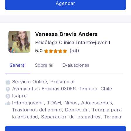
sistemica, Estrés postraumático, Enfoque
Agendar
neuroafirmativo, Enfoque afirmativo lgbtiqanb+,
TDAH
Vanessa Brevis Anders
Psicóloga Clínica Infanto-juvenil
5.0
(
54
)
General
Sobre mí
Evaluaciones
Servicio
Online, Presencial
Avenida Las Encinas 03056, Temuco, Chile
Isapre
Infantojuvenil, TDAH, Niños, Adolescentes,
Trastornos del ánimo, Depresión, Terapia para
la ansiedad, Separación de los padres, Terapia
narrativa en la infancia, Trastorno del espectro
autista, Neurodivergencia, competencias