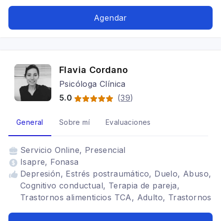
interpersonales, autoestima, gestión emocional
Agendar
Flavia Cordano
Psicóloga Clínica
5.0
(
39
)
General
Sobre mí
Evaluaciones
Servicio
Online, Presencial
Isapre, Fonasa
Depresión, Estrés postraumático, Duelo, Abuso,
Cognitivo conductual, Terapia de pareja,
Trastornos alimenticios TCA, Adulto, Trastornos
del ánimo, Terapia para la ansiedad, Angustia,