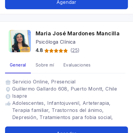
Dolor Crónico, Paleativos, Migración,
Agendar
Psicooncología, Impulsividad, Intervención
Breve
Maria José Mardones Mancilla
Psicóloga Clínica
4.8
(
25
)
General
Sobre mí
Evaluaciones
Servicio
Online, Presencial
Guillermo Gallardo 608, Puerto Montt, Chile
Isapre
Adolescentes, Infantojuvenil, Arteterapia,
Terapia familiar, Trastornos del ánimo,
Depresión, Tratamientos para fobia social,
Estrés postraumático, Terapia de pareja, Niños