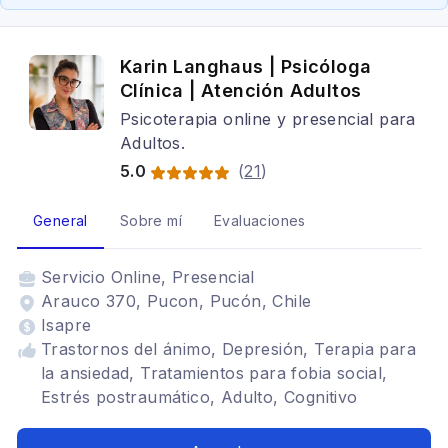
Karin Langhaus | Psicóloga
Clínica | Atención Adultos
Psicoterapia online y presencial para
Adultos.
5.0
(
21
)
General
Sobre mí
Evaluaciones
Servicio
Online, Presencial
Arauco 370, Pucon, Pucón, Chile
Isapre
Trastornos del ánimo, Depresión, Terapia para
la ansiedad, Tratamientos para fobia social,
Estrés postraumático, Adulto, Cognitivo
conductual, Trastornos alimenticios TCA,
TDAH, Mindfulness