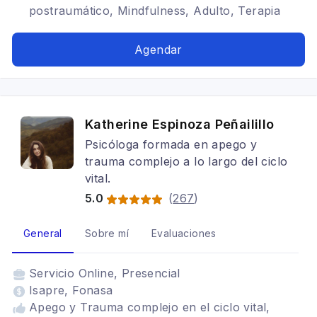
postraumático, Mindfulness, Adulto, Terapia
EMDR, Niños, Trastornos del ánimo, Depresión,
TDAH, Cognitivo conductual, TEA adultos,
Agendar
Niñas, Enfoque de Género, Neurociencias
Katherine Espinoza Peñailillo
Psicóloga formada en apego y
trauma complejo a lo largo del ciclo
vital.
5.0
(
267
)
General
Sobre mí
Evaluaciones
Servicio
Online, Presencial
Isapre, Fonasa
Apego y Trauma complejo en el ciclo vital,