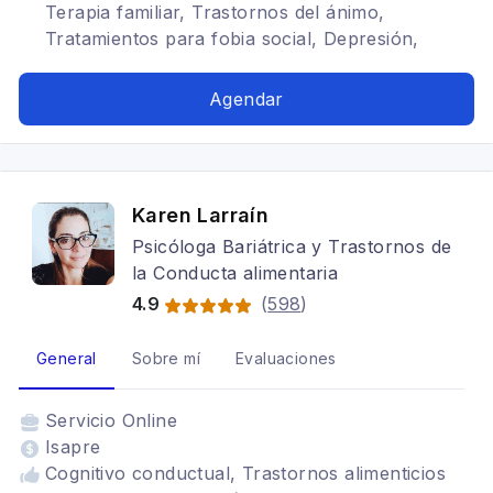
Terapia familiar, Trastornos del ánimo,
Tratamientos para fobia social, Depresión,
Terapia de pareja, Cognitivo conductual, TDAH,
Bipolaridad, Terapia para la ansiedad
Agendar
Karen Larraín
Psicóloga Bariátrica y Trastornos de
la Conducta alimentaria
4.9
(
598
)
General
Sobre mí
Evaluaciones
Servicio
Online
Isapre
Cognitivo conductual, Trastornos alimenticios