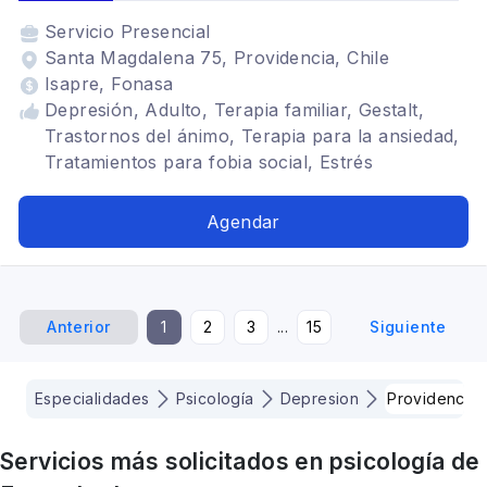
Servicio
Presencial
Santa Magdalena 75, Providencia, Chile
Isapre, Fonasa
Depresión, Adulto, Terapia familiar, Gestalt,
Trastornos del ánimo, Terapia para la ansiedad,
Tratamientos para fobia social, Estrés
postraumático, Mindfulness, Trastornos de la
personalidad, Trastornos alimenticios TCA,
Agendar
Terapia de pareja
Anterior
1
2
3
...
15
Siguiente
Especialidades
Psicología
Depresion
Providencia
Servicios más solicitados en
psicología
de