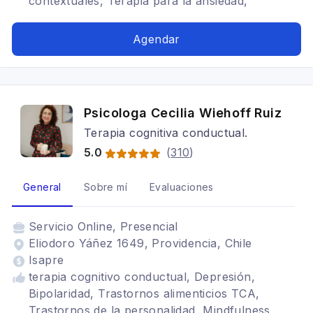
contextuales, Terapia para la ansiedad,
Depresión, Trastornos del ánimo, Mindfulness,
TDAH, Estrés postraumático, Tratamientos para
Agendar
fobia social
Psicologa Cecilia Wiehoff Ruiz
Terapia cognitiva conductual.
5.0
(
310
)
General
Sobre mí
Evaluaciones
Servicio
Online, Presencial
Eliodoro Yáñez 1649, Providencia, Chile
Isapre
terapia cognitivo conductual, Depresión,
Bipolaridad, Trastornos alimenticios TCA,
Trastornos de la personalidad, Mindfulness,