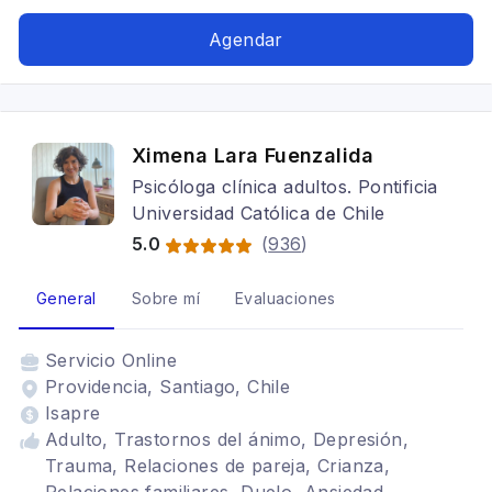
Trastornos del ánimo, Cognitivo conductual,
Tratamientos para fobia social, Bipolaridad,
Agendar
Trastorno Obsesivo Compulsivo
Ximena Lara Fuenzalida
Psicóloga clínica adultos. Pontificia
Universidad Católica de Chile
5.0
(
936
)
General
Sobre mí
Evaluaciones
Servicio
Online
Providencia, Santiago, Chile
Isapre
Adulto, Trastornos del ánimo, Depresión,
Trauma, Relaciones de pareja, Crianza,