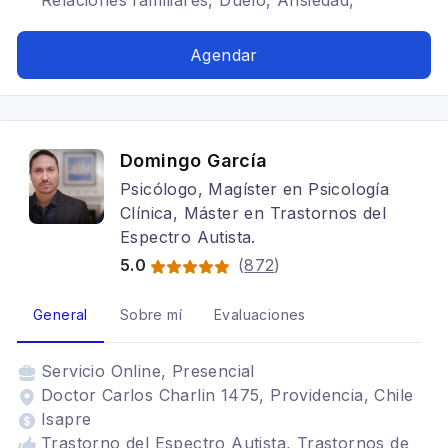
Relaciones familiares, Duelo, Ansiedad,
Autoestima, Psicoanálisis Relacional, Mujeres,
Menopausia, Estrés postraumático
Agendar
Domingo García
Psicólogo, Magíster en Psicología
Clínica, Máster en Trastornos del
Espectro Autista.
5.0
(
872
)
General
Sobre mí
Evaluaciones
Servicio
Online, Presencial
Doctor Carlos Charlin 1475, Providencia, Chile
Isapre
Trastorno del Espectro Autista, Trastornos de