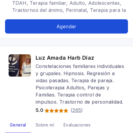
TDAH, Terapia familiar, Adulto, Adolescentes,
Trastornos del ánimo, Perinatal, Terapia para la
ansiedad, Estrés postraumático, Depresión,
Terapia de pareja, Trastornos de la
Agendar
personalidad, Trastornos alimenticios TCA,
Tratamientos para fobia social
Luz Amada Harb Diaz
Constelaciones familiares individuales
y grupales. Hipnosis. Regresión a
vidas pasadas. Terapia de pareja.
Psicoterapia Adultos, Parejas y
Familias. Terapia control de
impulsos. Trastorno de personalidad.
5.0
(
265
)
General
Sobre mí
Evaluaciones