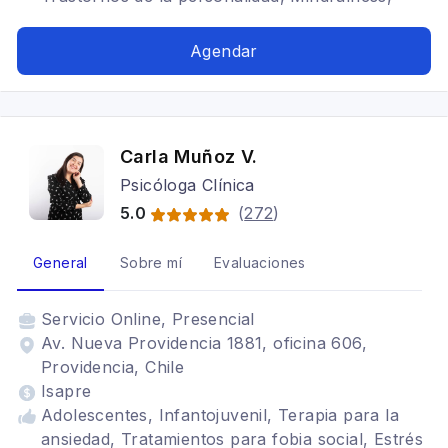
TDAH, Esquizofrenia, Dependencia emocional,
Ansiedad, Crisis de pánico, Estrés laboral,
Agendar
Trastornos límite de personalidad, Regulación
emocional, Desarrollo personal, Problema de
límites personales, Problemas de autoestima,
Duelos, Acompañamiento en tratamientos de
Carla Muñoz V.
fertilidad, Problemas de pareja
Psicóloga Clínica
5.0
(
272
)
General
Sobre mí
Evaluaciones
Servicio
Online, Presencial
Av. Nueva Providencia 1881, oficina 606,
Providencia, Chile
Isapre
Adolescentes, Infantojuvenil, Terapia para la
ansiedad, Tratamientos para fobia social, Estrés