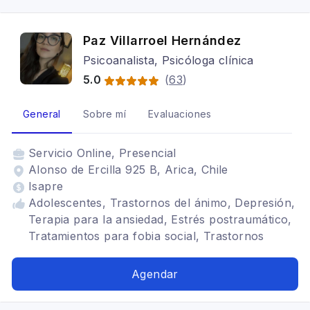
Paz Villarroel Hernández
Psicoanalista, Psicóloga clínica
5.0
(
63
)
General
Sobre mí
Evaluaciones
Servicio
Online, Presencial
Alonso de Ercilla 925 B, Arica, Chile
Isapre
Adolescentes, Trastornos del ánimo, Depresión,
Terapia para la ansiedad, Estrés postraumático,
Tratamientos para fobia social, Trastornos
alimenticios TCA, Trastornos de la personalidad,
Psicoanálisis, Adulto
Agendar