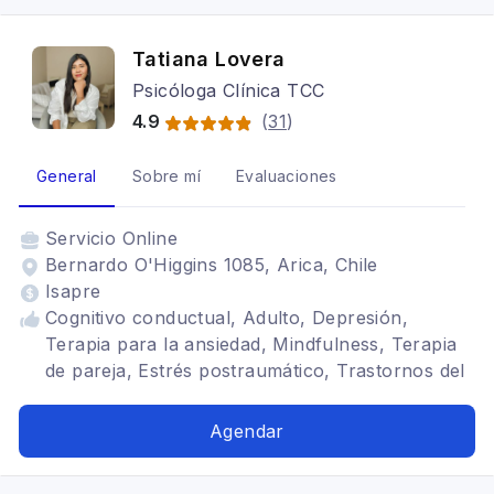
Tatiana Lovera
Psicóloga Clínica TCC
4.9
(
31
)
General
Sobre mí
Evaluaciones
Servicio
Online
Bernardo O'Higgins 1085, Arica, Chile
Isapre
Cognitivo conductual, Adulto, Depresión,
Terapia para la ansiedad, Mindfulness, Terapia
de pareja, Estrés postraumático, Trastornos del
ánimo, Tratamientos para fobia social
Agendar