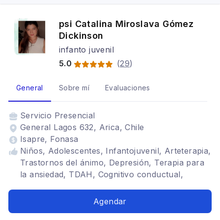
psi Catalina Miroslava Gómez
Dickinson
infanto juvenil
5.0
(
29
)
General
Sobre mí
Evaluaciones
Servicio
Presencial
General Lagos 632, Arica, Chile
Isapre, Fonasa
Niños, Adolescentes, Infantojuvenil, Arteterapia,
Trastornos del ánimo, Depresión, Terapia para
la ansiedad, TDAH, Cognitivo conductual,
Tratamientos para fobia social, Estrés
postraumático, Trastornos de la personalidad
Agendar