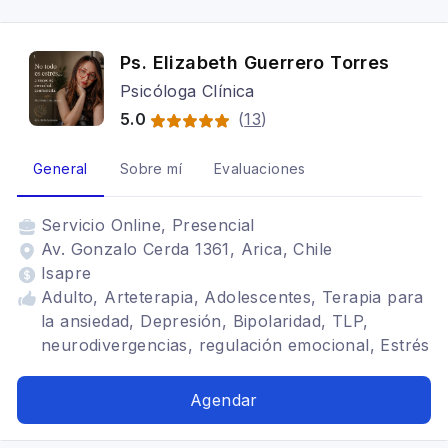
Ps. Elizabeth Guerrero Torres
Psicóloga Clínica
5.0
(
13
)
General
Sobre mí
Evaluaciones
Servicio
Online, Presencial
Av. Gonzalo Cerda 1361, Arica, Chile
Isapre
Adulto, Arteterapia, Adolescentes, Terapia para
la ansiedad, Depresión, Bipolaridad, TLP,
neurodivergencias, regulación emocional, Estrés
postraumático, Adicciones, Trastornos de la
personalidad, aromaterapia, autismo
Agendar