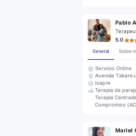
Duelo Migratorio
Perinatal, Adult
Estrés postraumát
Pablo A
Cognitivo conduc
Terapeut
5.0
General
Sobre m
Servicio
Online
Avenida Tabancur
Isapre
Terapia de pareja
Terapia Centrad
Compromiso (ACT
para fobia socia
Terapia para la 
Mariel 