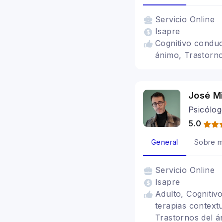
Servicio
Online
Isapre
Cognitivo conduc
ánimo, Trastorn
José M
Psicólog
5.0
General
Sobre m
Servicio
Online
Isapre
Adulto, Cognitiv
terapias context
Trastornos del á