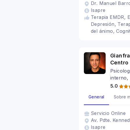
Dr. Manuel Barro
Isapre
Terapia EMDR, Es
Depresión, Terap
del ánimo, Cogni
Bipolaridad, Tr
Gianfra
Centro 
Psicolog
interno,
5.0
General
Sobre m
Servicio
Online
Av. Pdte. Kenned
Isapre