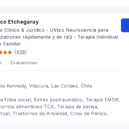
a fobia social
sco Etchegaray
o Clínico & Jurídico - Utilizo Neurociencia para
patrones rápidamente y de raíz - Terapia Individual,
y Familiar
(
458
)
í
Evaluaciones
te Kennedy, Vitacura, Las Condes, Chile
a fobia social, Estrés postraumático, Terapia EMDR,
tornos alimenticios TCA, Terapia de pareja,
tual, Trastornos de Ansiedad, Crisis de Pánico,
nimo, Depresión, Adicción a Pornografía, Abuso
os de la personalidad, Hipnosis Ericksoniana,