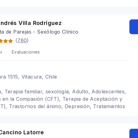
, Psicooncología, Terapia de pareja, Arteterapia,
o, Adolescentes, Trastornos del ánimo, Depresión,
ico, Terapia para la ansiedad, Terapia familiar,
ndrés Villa Rodríguez
tual
a de Parejas - Sexólogo Clínico
(
780
)
í
Evaluaciones
a 1515, Vitacura, Chile
, Terapia familiar, sexología, Adulto, Adolescentes,
a en la Compasión (CFT), Terapia de Aceptación y
), Trastornos del ánimo, Depresión, Tratamientos
l, Adicciones, Cognitivo conductual, Psicooncología,
ansiedad, Mindfulness, Estrés postraumático
Cancino Latorre