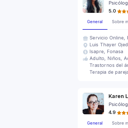
Psicólog
5.0
General
Sobre m
Servicio
Online, 
Luis Thayer Ojed
Isapre, Fonasa
Adulto, Niños, Ad
Trastornos del á
Terapia de parej
para la ansiedad
Karen L
Psicólog
4.9
General
Sobre m