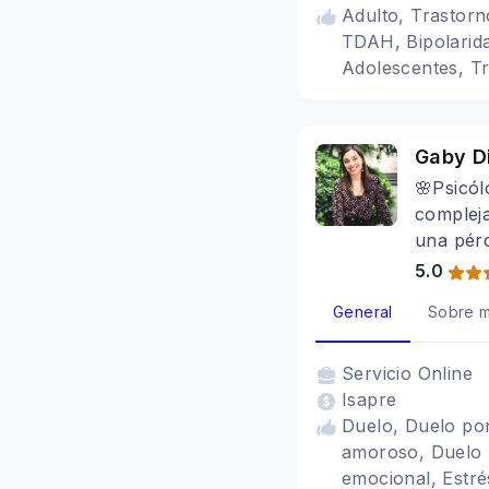
Adulto, Trastorn
TDAH, Bipolarida
Adolescentes, Tr
Gaby Di
🌸Psicól
compleja
una pérd
5.0
General
Sobre m
Servicio
Online
Isapre
Duelo, Duelo por
amoroso, Duelo p
emocional, Estr