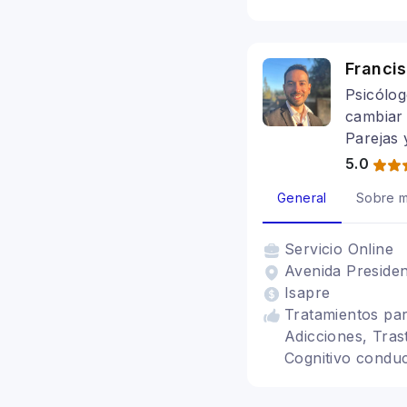
Tratamientos par
Franci
Psicólog
cambiar 
Parejas 
5.0
General
Sobre m
Servicio
Online
Avenida Presiden
Isapre
Tratamientos par
Adicciones, Tras
Cognitivo conduc
Trastornos del á
Sexual, Trastorn