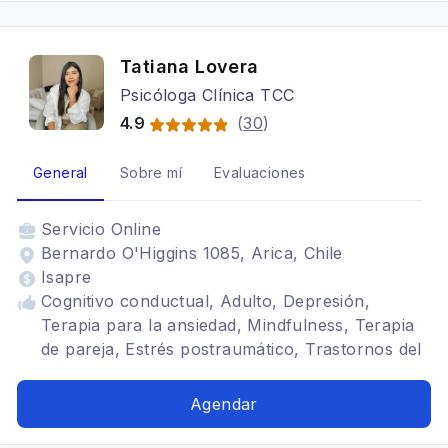
Tatiana Lovera
Psicóloga Clínica TCC
4.9
(
30
)
General
Sobre mí
Evaluaciones
Servicio
Online
Bernardo O'Higgins 1085, Arica, Chile
Isapre
Cognitivo conductual, Adulto, Depresión,
Terapia para la ansiedad, Mindfulness, Terapia
de pareja, Estrés postraumático, Trastornos del
ánimo, Tratamientos para fobia social
Agendar