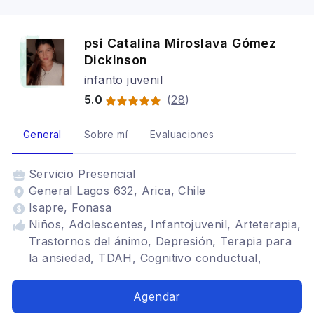
psi Catalina Miroslava Gómez
Dickinson
infanto juvenil
5.0
(
28
)
General
Sobre mí
Evaluaciones
Servicio
Presencial
General Lagos 632, Arica, Chile
Isapre, Fonasa
Niños, Adolescentes, Infantojuvenil, Arteterapia,
Trastornos del ánimo, Depresión, Terapia para
la ansiedad, TDAH, Cognitivo conductual,
Tratamientos para fobia social, Estrés
postraumático, Trastornos de la personalidad
Agendar