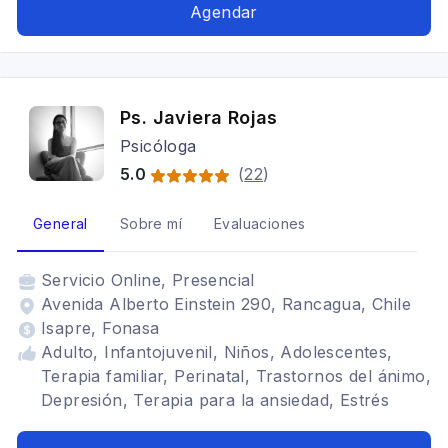
Capacidades, Personas Altamente Sensibles,
Agendar
Magíster en Neurociencias, Terapia familiar
Ps. Javiera Rojas
Psicóloga
5.0
(
22
)
General
Sobre mí
Evaluaciones
Servicio
Online, Presencial
Avenida Alberto Einstein 290, Rancagua, Chile
Isapre, Fonasa
Adulto, Infantojuvenil, Niños, Adolescentes,
Terapia familiar, Perinatal, Trastornos del ánimo,
Depresión, Terapia para la ansiedad, Estrés
postraumático, TDAH, Trastornos de la