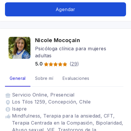
Tratamientos para fobia social, Bipolaridad,
Trastornos de la personalidad, Mindfulness,
Agendar
Cognitivo conductual, Adolescentes
Nicole Mocoçain
Psicóloga clínica para mujeres
adultas
5.0
(
29
)
General
Sobre mí
Evaluaciones
Servicio
Online, Presencial
Los Tilos 1259, Concepción, Chile
Isapre
Mindfulness, Terapia para la ansiedad, CFT,
Terapia Centrada en la Compasión, Bipolaridad,
Abuso sexual, VIF, Trastornos de la