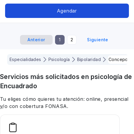
postraumático, Mindfulness, Trastornos de la
personalidad, Trastornos alimenticios TCA,
Agendar
Bipolaridad, Cognitivo conductual
Anterior
1
2
Siguiente
Especialidades
Psicología
Bipolaridad
Concepcio
Servicios más solicitados en
psicología
de
Encuadrado
Tu eliges cómo quieres tu atención: online, presencial
y/o con cobertura FONASA.