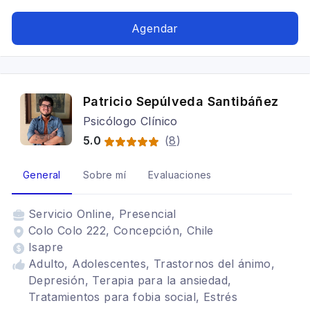
Autoestima, Crisis vocacional, LGBT, Duelo,
terapia narrativa, transición, Niños,
Agendar
Infantojuvenil
Patricio Sepúlveda Santibáñez
Psicólogo Clínico
5.0
(
8
)
General
Sobre mí
Evaluaciones
Servicio
Online, Presencial
Colo Colo 222, Concepción, Chile
Isapre
Adulto, Adolescentes, Trastornos del ánimo,
Depresión, Terapia para la ansiedad,
Tratamientos para fobia social, Estrés