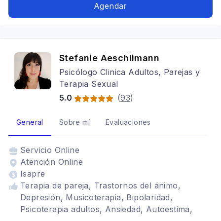
autoconocimiento, eneagrama de personalidad,
Agendar
perfil disc liderazgo, Cognitivo conductual,
Trastornos de la personalidad, Mindfulness,
coaching, liderazgo
Stefanie Aeschlimann
Psicólogo Clinica Adultos, Parejas y
Terapia Sexual
5.0
(
93
)
General
Sobre mí
Evaluaciones
Servicio
Online
Atención Online
Isapre
Terapia de pareja, Trastornos del ánimo,
Depresión, Musicoterapia, Bipolaridad,
Psicoterapia adultos, Ansiedad, Autoestima,