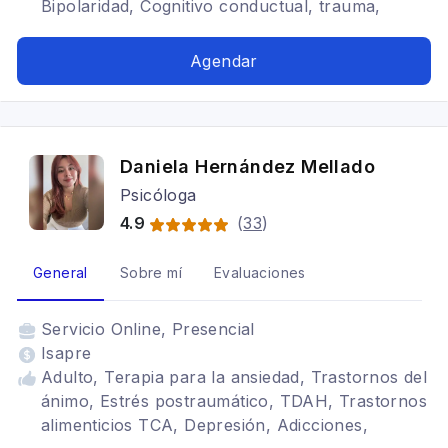
Bipolaridad, Cognitivo conductual, trauma,
terapia narrativa, Trastornos de la personalidad,
Tratamientos para fobia social, enfoque integral,
Agendar
trauma complejo, trauma relacional y de
infancia
Daniela Hernández Mellado
Psicóloga
4.9
(
33
)
General
Sobre mí
Evaluaciones
Servicio
Online, Presencial
Isapre
Adulto, Terapia para la ansiedad, Trastornos del
ánimo, Estrés postraumático, TDAH, Trastornos
alimenticios TCA, Depresión, Adicciones,