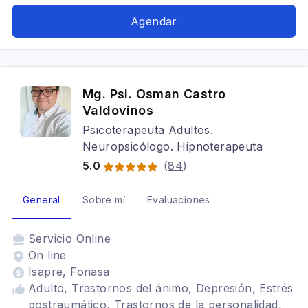
Estrés, Duelo, Sexualidad, Terapia Sexual,
Problemas relacionales, Crisis vitales,
Agendar
Trastornos de personalidad, Habilidades
sociales, Temáticas laborales
Mg. Psi. Osman Castro
Valdovinos
Psicoterapeuta Adultos.
Neuropsicólogo. Hipnoterapeuta
5.0
(
84
)
General
Sobre mí
Evaluaciones
Servicio
Online
On line
Isapre, Fonasa
Adulto, Trastornos del ánimo, Depresión, Estrés
postraumático, Trastornos de la personalidad,