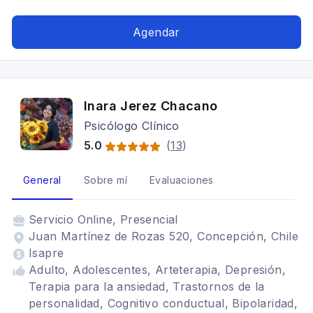
Estrés postraumático, TDAH, Mindfulness,
Neurofeedback, Trastornos alimenticios TCA,
Agendar
Adicciones, Bipolaridad
Inara Jerez Chacano
Psicólogo Clínico
5.0
(
13
)
General
Sobre mí
Evaluaciones
Servicio
Online, Presencial
Juan Martínez de Rozas 520, Concepción, Chile
Isapre
Adulto, Adolescentes, Arteterapia, Depresión,
Terapia para la ansiedad, Trastornos de la
personalidad, Cognitivo conductual, Bipolaridad,