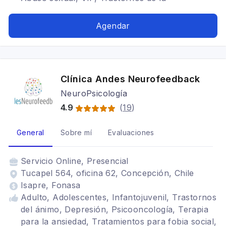
personalidad, TEA en mujeres, Duelo,
Trastornos del ánimo, Depresión,
Agendar
Psicooncología, tratamiento de reproducción
asistida, maternidad
Clínica Andes Neurofeedback
NeuroPsicología
4.9
(
19
)
General
Sobre mí
Evaluaciones
Servicio
Online, Presencial
Tucapel 564, oficina 62, Concepción, Chile
Isapre, Fonasa
Adulto, Adolescentes, Infantojuvenil, Trastornos
del ánimo, Depresión, Psicooncología, Terapia
para la ansiedad, Tratamientos para fobia social,