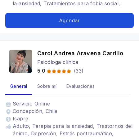
la ansiedad, Tratamientos para fobia social,
Depresión, Estrés postraumático, TDAH,
Trastornos de la personalidad, Bipolaridad,
Agendar
Traumas, trauma temprano, trauma relacional,
psicoanálisis relacional, Identidad
Carol Andrea Aravena Carrillo
Psicóloga clínica
5.0
(
33
)
General
Sobre mí
Evaluaciones
Servicio
Online
Concepción, Chile
Isapre
Adulto, Terapia para la ansiedad, Trastornos del
ánimo, Depresión, Estrés postraumático,